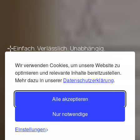
Einfach. Verlässlich. Unabhängig.
Mit Sicherheit zum
Wir verwenden Cookies, um unsere Website zu
optimieren und relevante Inhalte bereitzustellen.
effizienten
Mehr dazu in unserer
Datenschutzerklärung
.
Energiesystem
Alle akzeptieren
Nur notwendige
Planung starten
Einstellungen
Planung starten