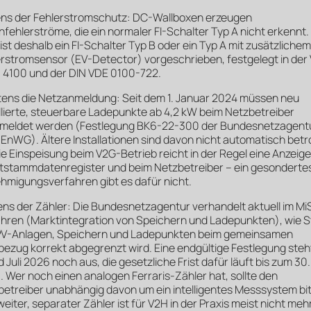
ens der Fehlerstromschutz: DC-Wallboxen erzeugen
hfehlerströme, die ein normaler FI-Schalter Typ A nicht erkennt.
ist deshalb ein FI-Schalter Typ B oder ein Typ A mit zusätzliche
erstromsensor (EV-Detector) vorgeschrieben, festgelegt in der
 4100 und der DIN VDE 0100-722.
tens die Netzanmeldung: Seit dem 1. Januar 2024 müssen neu
llierte, steuerbare Ladepunkte ab 4,2 kW beim Netzbetreiber
meldet werden (Festlegung BK6-22-300 der Bundesnetzagent
 EnWG). Ältere Installationen sind davon nicht automatisch betr
ie Einspeisung beim V2G-Betrieb reicht in der Regel eine Anzeige
tstammdatenregister und beim Netzbetreiber – ein gesonderte
hmigungsverfahren gibt es dafür nicht.
ens der Zähler: Die Bundesnetzagentur verhandelt aktuell im Mi
ahren (Marktintegration von Speichern und Ladepunkten), wie 
PV-Anlagen, Speichern und Ladepunkten beim gemeinsamen
ezug korrekt abgegrenzt wird. Eine endgültige Festlegung steh
 Juli 2026 noch aus, die gesetzliche Frist dafür läuft bis zum 30.
 Wer noch einen analogen Ferraris-Zähler hat, sollte den
etreiber unabhängig davon um ein intelligentes Messsystem bit
weiter, separater Zähler ist für V2H in der Praxis meist nicht meh