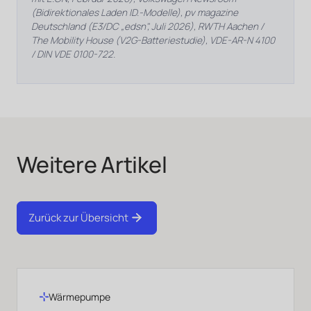
(Bidirektionales Laden ID.-Modelle), pv magazine
Deutschland (E3/DC „edsn", Juli 2026), RWTH Aachen /
The Mobility House (V2G-Batteriestudie), VDE-AR-N 4100
/ DIN VDE 0100-722.
Weitere Artikel
Zurück zur Übersicht
Wärmepumpe