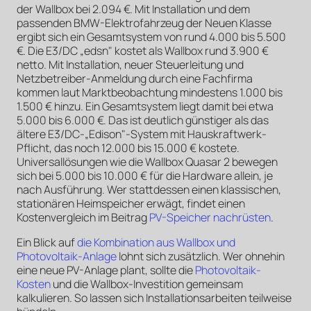
der Wallbox bei 2.094 €. Mit Installation und dem
passenden BMW-Elektrofahrzeug der Neuen Klasse
ergibt sich ein Gesamtsystem von rund 4.000 bis 5.500
€. Die E3/DC „edsn" kostet als Wallbox rund 3.900 €
netto. Mit Installation, neuer Steuerleitung und
Netzbetreiber-Anmeldung durch eine Fachfirma
kommen laut Marktbeobachtung mindestens 1.000 bis
1.500 € hinzu. Ein Gesamtsystem liegt damit bei etwa
5.000 bis 6.000 €. Das ist deutlich günstiger als das
ältere E3/DC-„Edison"-System mit Hauskraftwerk-
Pflicht, das noch 12.000 bis 15.000 € kostete.
Universallösungen wie die Wallbox Quasar 2 bewegen
sich bei 5.000 bis 10.000 € für die Hardware allein, je
nach Ausführung. Wer stattdessen einen klassischen,
stationären Heimspeicher erwägt, findet einen
Kostenvergleich im Beitrag
PV-Speicher nachrüsten
.
Ein Blick auf
die Kombination aus Wallbox und
Photovoltaik-Anlage
lohnt sich zusätzlich. Wer ohnehin
eine neue PV-Anlage plant, sollte die
Photovoltaik-
Kosten
und die Wallbox-Investition gemeinsam
kalkulieren. So lassen sich Installationsarbeiten teilweise