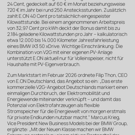
24 Cent, gedeckelt auf 60 € im Monat beziehungsweise
720 € im Jahr bei rund 250 Anstecksstunden. Zusätzlich
zahlt E.ON 40 Cent pro tatsächlich eingespeister
Kilowattstunde. Bei einem angenommenen Arbeitspreis
von 32,97 Cent pro kWh deckt der Bonus damit bis zu
2.184 geladene Kilowattstunden pro Jahr – kalkulatorisch
etwa 12.000 bis 14.000 Kilometer Jahresfahrleistung
eines BMW iX3 50 xDrive. Wichtige Einschränkung: Die
Kombination von V2G mit einer eigenen PV-Anlage
unterstützt E.ON aktuell nur für Volleinspeiser, nicht für
Haushalte mit PV-Eigenverbrauch.
Zum Marktstart im Februar 2026 ordnete Filip Thon, CEO
von E.ON Deutschland, das Angebot so ein: „Das erste
kommerzielle V2G-Angebot Deutschlands markiert einen
einmaligen Durchbruch, der Elektromobilität und
Energiewende miteinander verknüpft – und damit das
Potenzial von Elektrofahrzeugen als flexible
Stromspeicher für die Energiewelt von morgen erstmals
für private Endkunden nutzbar macht." Marcus Krieg,
Vice President New Business Models bei der BMW Group,
ergänzte: „Mit der Neuen Klasse machen wir BMW