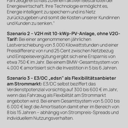
Fahrzeuge erstmals zu einem aktiven Bestandteil der
Energiewirtschaft. Ihre Technologie ermöglicht es,
Energie intelligent zu speichern und ins Netz
zurückzugeben und somit die Kosten unserer Kundinnen
und Kunden zu senken."
Szenario 2 – V2H mit 10-kWp-PV-Anlage, ohne V2G-
Tarif:
Bei einer angenommenen jährlichen
Lastverschiebung von 3.000 Kilowattstunden und einer
Preisdifferenz von rund 25 Cent zwischen Netzbezug
und Einspeisevergütung ergibt sich eine Ersparnis von
etwa 750 € im Jahr. Bei einem BMW-Gesamtsystem von
4.000 € amortisiert sich die Investition in 5 bis 6 Jahren.
Szenario 3 – E3/DC „edsn" als Flexibilitätsanbieter
am Strommarkt:
E3/DC selbst beziffert das
Verdienstpotenzial vorsichtig auf 300 bis 600 € im Jahr,
wenn das Fahrzeug als Flexibilität am Strommarkt
angeboten wird. Bei einem Gesamtsystem von 5.000 bis
6.000 € liegt die Amortisation damit eher im Bereich von
8 bis 15 Jahren – abhängig von Strompreis-Spreads und
individuellem Nutzungsverhalten.