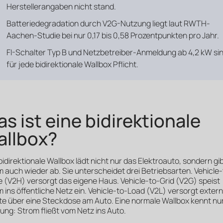
Herstellerangaben nicht stand.
Batteriedegradation durch V2G-Nutzung liegt laut RWTH-
Aachen-Studie bei nur 0,17 bis 0,58 Prozentpunkten pro Jahr.
FI-Schalter Typ B und Netzbetreiber-Anmeldung ab 4,2 kW si
für jede bidirektionale Wallbox Pflicht.
s ist eine bidirektionale
allbox?
bidirektionale Wallbox lädt nicht nur das Elektroauto, sondern gi
 auch wieder ab. Sie unterscheidet drei Betriebsarten. Vehicle-
(V2H) versorgt das eigene Haus. Vehicle-to-Grid (V2G) speist
 ins öffentliche Netz ein. Vehicle-to-Load (V2L) versorgt exter
e über eine Steckdose am Auto. Eine normale Wallbox kennt nur
ung: Strom fließt vom Netz ins Auto.