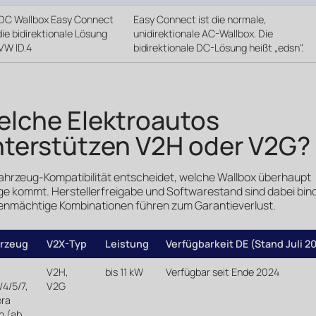
DC Wallbox Easy Connect
Easy Connect ist die normale,
 die bidirektionale Lösung
unidirektionale AC-Wallbox. Die
 VW ID.4
bidirektionale DC-Lösung heißt „edsn".
lche Elektroautos
terstützen V2H oder V2G?
ahrzeug-Kompatibilität entscheidet, welche Wallbox überhaupt
ge kommt. Herstellerfreigabe und Softwarestand sind dabei bi
genmächtige Kombinationen führen zum Garantieverlust.
rzeug
V2X-Typ
Leistung
Verfügbarkeit DE (Stand Juli 2
V2H,
bis 11 kW
Verfügbar seit Ende 2024
/4/5/7,
V2G
ra
n (ab