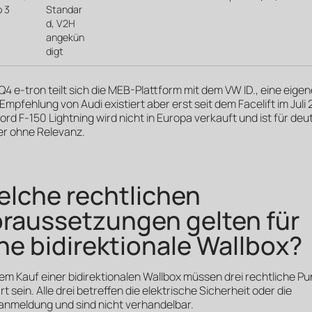
o 3
Standar
d, V2H
angekün
digt
Q4 e-tron teilt sich die MEB-Plattform mit dem VW ID., eine eige
mpfehlung von Audi existiert aber erst seit dem Facelift im Juli
ord F-150 Lightning wird nicht in Europa verkauft und ist für de
er ohne Relevanz.
lche rechtlichen
raussetzungen gelten für
ne bidirektionale Wallbox?
em Kauf einer bidirektionalen Wallbox müssen drei rechtliche P
rt sein. Alle drei betreffen die elektrische Sicherheit oder die
anmeldung und sind nicht verhandelbar.