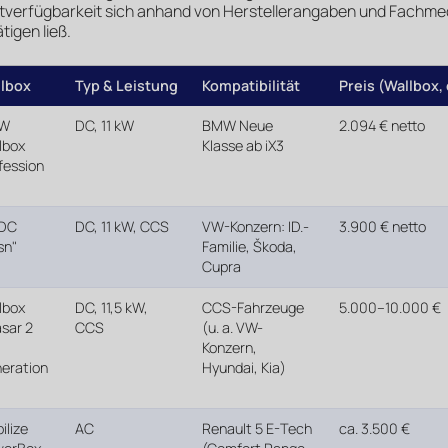
tverfügbarkeit sich anhand von Herstellerangaben und Fachme
tigen ließ.
lbox
Typ & Leistung
Kompatibilität
Preis (Wallbox, 
W
DC, 11 kW
BMW Neue
2.094 € netto
lbox
Klasse ab iX3
fession
/DC
DC, 11 kW, CCS
VW-Konzern: ID.-
3.900 € netto
sn"
Familie, Škoda,
Cupra
lbox
DC, 11,5 kW,
CCS-Fahrzeuge
5.000–10.000 €
sar 2
CCS
(u. a. VW-
Konzern,
eration
Hyundai, Kia)
ilize
AC
Renault 5 E-Tech
ca. 3.500 €