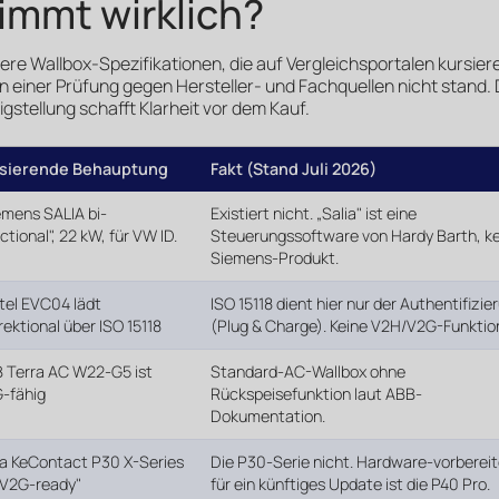
immt wirklich?
re Wallbox-Spezifikationen, die auf Vergleichsportalen kursier
n einer Prüfung gegen Hersteller- und Fachquellen nicht stand.
igstellung schafft Klarheit vor dem Kauf.
sierende Behauptung
Fakt (Stand Juli 2026)
emens SALIA bi-
Existiert nicht. „Salia" ist eine
ctional", 22 kW, für VW ID.
Steuerungssoftware von Hardy Barth, ke
Siemens-Produkt.
tel EVC04 lädt
ISO 15118 dient hier nur der Authentifizie
irektional über ISO 15118
(Plug & Charge). Keine V2H/V2G-Funktio
 Terra AC W22-G5 ist
Standard-AC-Wallbox ohne
-fähig
Rückspeisefunktion laut ABB-
Dokumentation.
a KeContact P30 X-Series
Die P30-Serie nicht. Hardware-vorbereit
 „V2G-ready"
für ein künftiges Update ist die P40 Pro.