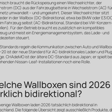
nisch braucht die Rückspeisung einen Wechselrichter, der
chstrom (DC) aus der Fahrzeugbatterie in Wechselstrom (AC) fü
netz umwandelt – und umgekehrt. Dieser Wechselrichter sitzt
der in der Wallbox (DC-Bidirektional, etwa bei BMW oder E3/D
im Fahrzeug selbst (AC-Bidirektional, Standard bei VW-Konzern
len). Für den Betrieb braucht es zusätzlich ein kompatibles
zeug und meist ein Energiemanagementsystem, das Lade- und
dezeiten steuert.
 Standards regeln die Kommunikation zwischen Auto und Wallbox
-20 ist der neue Standard für AC-bidirektionales Laden und Plug
e. CHAdeMO ist der ältere DC-Standard aus Japan; er spielt be
henden Nissan-Leaf-Installationen noch eine Rolle.
lche Wallboxen sind 2026
rklich bidirektional?
enige Wallboxen laden 2026 tatsächlich bidirektional in
chland. Die folgende Übersicht zeigt ausschließlich Produkte, 