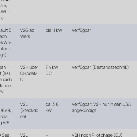
3.5,
kWh-
u)
ault 5
V2G ab
bis 11 kW
Verfügbar
ech
Werk
-kWh-
fort-
ge)
san
V2H über
7,4 kW
Verfügbar (Bestandstechnik)
f (e+),
CHAdeM
DC
subishi
O
lander
EV
V2L
ca. 3,6
Verfügbar; V2H nur in den USA
/EV9,
(Steckdo
kW
angekündigt
ndai
se)
iq 5/6
 Seal,
V2L
–
V2H noch Pilotphase (EU)