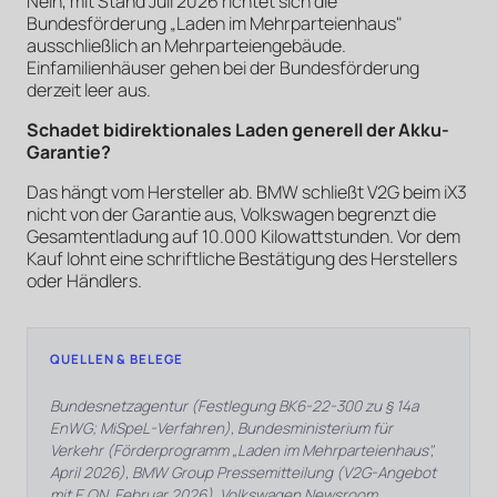
Nein, mit Stand Juli 2026 richtet sich die
Bundesförderung „Laden im Mehrparteienhaus"
ausschließlich an Mehrparteiengebäude.
Einfamilienhäuser gehen bei der Bundesförderung
derzeit leer aus.
Schadet bidirektionales Laden generell der Akku-
Garantie?
Das hängt vom Hersteller ab. BMW schließt V2G beim iX3
nicht von der Garantie aus, Volkswagen begrenzt die
Gesamtentladung auf 10.000 Kilowattstunden. Vor dem
Kauf lohnt eine schriftliche Bestätigung des Herstellers
oder Händlers.
QUELLEN & BELEGE
Bundesnetzagentur (Festlegung BK6-22-300 zu § 14a
EnWG; MiSpeL-Verfahren), Bundesministerium für
Verkehr (Förderprogramm „Laden im Mehrparteienhaus",
April 2026), BMW Group Pressemitteilung (V2G-Angebot
mit E.ON, Februar 2026), Volkswagen Newsroom