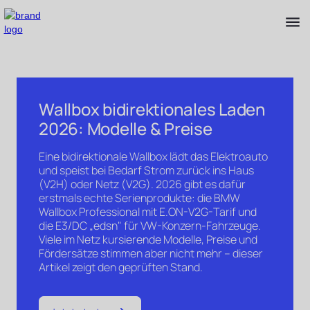
Wallbox bidirektionales Laden
2026: Modelle & Preise
Eine bidirektionale Wallbox lädt das Elektroauto
und speist bei Bedarf Strom zurück ins Haus
(V2H) oder Netz (V2G). 2026 gibt es dafür
erstmals echte Serienprodukte: die BMW
Wallbox Professional mit E.ON-V2G-Tarif und
die E3/DC „edsn" für VW-Konzern-Fahrzeuge.
Viele im Netz kursierende Modelle, Preise und
Fördersätze stimmen aber nicht mehr – dieser
Artikel zeigt den geprüften Stand.