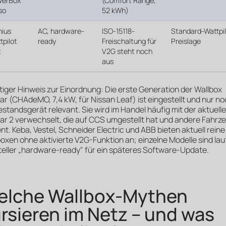
werBox
(Comfort Range,
so
52 kWh)
nius
AC, hardware-
ISO-15118-
Standard-Wattpil
tpilot
ready
Freischaltung für
Preislage
x
V2G steht noch
aus
iger Hinweis zur Einordnung: Die erste Generation der Wallbox
r (CHAdeMO, 7,4 kW, für Nissan Leaf) ist eingestellt und nur n
estandsgerät relevant. Sie wird im Handel häufig mit der aktuell
ar 2 verwechselt, die auf CCS umgestellt hat und andere Fahrz
nt. Keba, Vestel, Schneider Electric und ABB bieten aktuell rein
oxen ohne aktivierte V2G-Funktion an; einzelne Modelle sind lau
eller „hardware-ready" für ein späteres Software-Update.
elche Wallbox-Mythen
rsieren im Netz – und was