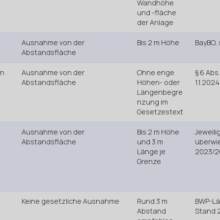
Wandhöhe
und -fläche
der Anlage
Ausnahme von der
Bis 2 m Höhe
BayBO, s
Abstandsfläche
en
Ausnahme von der
Ohne enge
§ 6 Abs
Abstandsfläche
Höhen- oder
1.1.2024
Längenbegre
nzung im
Gesetzestext
Ausnahme von der
Bis 2 m Höhe
Jeweili
Abstandsfläche
und 3 m
überwi
Länge je
2023/2
Grenze
,
Keine gesetzliche Ausnahme
Rund 3 m
BWP-Lä
Abstand
Stand 