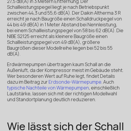
27,5 dB(A) in 3 Metern Entfernung. Der
Schallleistungspegel liegt je nach Betriebspunkt
zwischen 44,3 und 55,6 dB(A). Der Daikin Altherma 3 R
erreicht je nach Baugröße einen Schalldruckpegel von
44 bis 49 dB(A) in 1 Meter Abstand bei Nennleistung,
bei einem Schallleistungspegel von 58 bis 62 dB(A). Die
NIBE S2125 erreicht als kleinere Baugröße einen
Schallleistungspegel von 49 dB(A), größere
Baugrößen dieser Modellreihe liegen bei 52 bis 55
dB(A).
Erdwärmepumpen übertragen kaum Schall an die
Außenluft, da der Kompressor meist im Gebäude steht.
Wer besonderen Wert auf Ruhe legt, findet Details
dazu im Beitrag zur
Erdsonde-Wärmepumpe
. Auch
typische Nachteile von Wärmepumpen
, einschließlich
Lautstärke, lassen sich mit der richtigen Modellwahl
und Standortplanung deutlich reduzieren.
Wie lässt sich der Schall