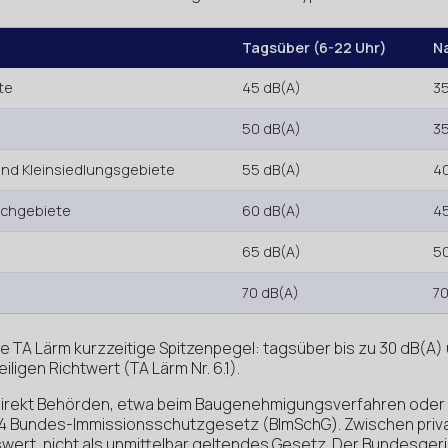
Tagsüber (6-22 Uhr)
N
te
45 dB(A)
35
e
50 dB(A)
35
nd Kleinsiedlungsgebiete
55 dB(A)
40
ischgebiete
60 dB(A)
45
65 dB(A)
50
70 dB(A)
70
ie TA Lärm kurzzeitige Spitzenpegel: tagsüber bis zu 30 dB(A)
ligen Richtwert (TA Lärm Nr. 6.1).
 direkt Behörden, etwa beim Baugenehmigungsverfahren oder 
4 Bundes-Immissionsschutzgesetz (BImSchG). Zwischen priv
swert, nicht als unmittelbar geltendes Gesetz. Der Bundesgeri