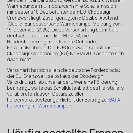
Seit dem 1. Januar 2026 fördert der Bund Luft-Wasser-
Wärmepumpen nur noch, wenn ihre Schallemission
mindestens 10 Dezibel unter dem EU-Ökodesign-
Grenzwert liegt. Zuvor genügten 5 Dezibel Abstand
(Quelle: Bundesverband Wärmepumpe, Meldung vom
15. Dezember 2025). Diese Verschärfung betrifft die
deutsche Förderrichtlinie BEG-EM, die
Bundesförderung für effiziente Gebäude,
Einzelmaßnahmen. Der EU-Grenzwert selbst aus der
Ökodesign-Verordnung (EU) Nr. 813/2013 änderte sich
dabei nicht.
Verschärft hat sich allein die deutsche Förderpraxis;
der EU-Grenzwert selbst aus der Ökodesign-
Verordnung blieb unverändert. Wer eine Förderung
beantragt, sollte das Schalldatenblatt des Herstellers
vorab prüfen lassen. Details zu allen
Fördervoraussetzungen liefert der Beitrag zur
BAFA-
Förderung für Wärmepumpen
.
Häufig gestellte Fragen