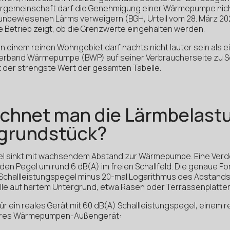
mergemeinschaft darf die Genehmigung einer Wärmepumpe nich
unbewiesenen Lärms verweigern (BGH, Urteil vom 28. März 2025
he Betrieb zeigt, ob die Grenzwerte eingehalten werden.
einem reinen Wohngebiet darf nachts nicht lauter sein als ein
verband Wärmepumpe (BWP) auf seiner Verbraucherseite zu Sc
 der strengste Wert der gesamten Tabelle.
echnet man die Lärmbelast
grundstück?
el sinkt mit wachsendem Abstand zur Wärmepumpe. Eine Ver
en Pegel um rund 6 dB(A) im freien Schallfeld. Die genaue For
Schallleistungspegel minus 20-mal Logarithmus des Abstands mi
lle auf hartem Untergrund, etwa Rasen oder Terrassenplatten
ür ein reales Gerät mit 60 dB(A) Schallleistungspegel, einem r
ttleres Wärmepumpen-Außengerät: