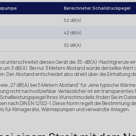
mepumpe
Berechneter Schalldruckpegel
52 dB(A)
42 dB(A)
32 dB(A)
nd unterschreitet dieses Gerät die 35-dB(A)-Nachtgrenze ei
s um 3 dB(A). Bei nur 3 Metern Abstand würde derselbe Wert
en. Der Abstand entscheidet also direkt über die Einhaltung d
ie „27 dB(A) bei 5 Metern Abstand" für „eine typische Wärm
ung nicht nachvollziehbar. Verlässlicher ist ein transparentes
challleistungspegel Ihres Wunschmodells finden Sie im Date
en nach DIN EN 12102-1. Diese Norm regelt die Bestimmung d
els für Klimageräte, Wärmepumpen und verwandte Anlagen.