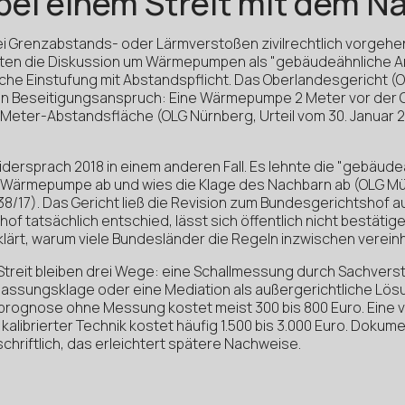
 bei einem Streit mit dem 
 Grenzabstands- oder Lärmverstoßen zivilrechtlich vorgehen
gten die Diskussion um Wärmepumpen als "gebäudeähnliche An
he Einstufung mit Abstandspflicht. Das Oberlandesgericht (
en Beseitigungsanspruch: Eine Wärmepumpe 2 Meter vor der G
eter-Abstandsfläche (OLG Nürnberg, Urteil vom 30. Januar 20
ersprach 2018 in einem anderen Fall. Es lehnte die "gebäude
Wärmepumpe ab und wies die Klage des Nachbarn ab (OLG Münc
3538/17). Das Gericht ließ die Revision zum Bundesgerichtshof a
f tatsächlich entschied, lässt sich öffentlich nicht bestätig
ärt, warum viele Bundesländer die Regeln inzwischen vereinhe
 Streit bleiben drei Wege: eine Schallmessung durch Sachvers
rlassungsklage oder eine Mediation als außergerichtliche Lös
prognose ohne Messung kostet meist 300 bis 800 Euro. Eine v
kalibrierter Technik kostet häufig 1.500 bis 3.000 Euro. Dokum
chriftlich, das erleichtert spätere Nachweise.