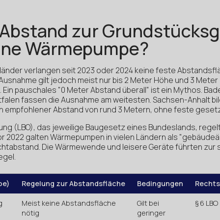
 Abstand zur Grundstücks
 eine Wärmepumpe?
änder verlangen seit 2023 oder 2024 keine feste Abstandsfl
snahme gilt jedoch meist nur bis 2 Meter Höhe und 3 Meter
Ein pauschales "0 Meter Abstand überall" ist ein Mythos. B
falen fassen die Ausnahme am weitesten. Sachsen-Anhalt bi
 ein empfohlener Abstand von rund 3 Metern, ohne feste geset
g (LBO), das jeweilige Baugesetz eines Bundeslands, regel
r 2022 galten Wärmepumpen in vielen Ländern als "gebäudeäh
lichtabstand. Die Wärmewende und leisere Geräte führten zur 
egel.
pe)
Regelung zur Abstandsfläche
Bedingungen
Rechts
g
Meist keine Abstandsfläche
Gilt bei
§ 6 LBO
nötig
geringer