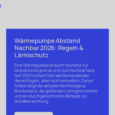
Wärmepumpe Abstand
Nachbar 2026: Regeln &
Lärmschutz
Eine Wärmepumpe braucht Abstand zur
Grundstücksgrenze und zum Nachbarhaus.
Seit 2023 lockern fast alle Bundesländer
diese Regeln, aber nicht einheitlich. Dieser
Artikel zeigt die aktuelle Rechtslage je
Bundesland, die geltenden Lärmgrenzwerte
und ein durchgerechnetes Beispiel zur
Schallberechnung.