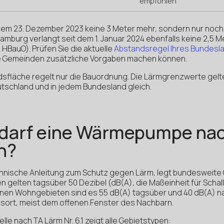
empfohlen
t dem 23. Dezember 2023 keine 3 Meter mehr, sondern nur noch
burg verlangt seit dem 1. Januar 2024 ebenfalls keine 2,5 Me
 HBauO). Prüfen Sie die aktuelle
Abstandsregel Ihres Bundesl
ne Gemeinden zusätzliche Vorgaben machen können.
dsfläche regelt nur die Bauordnung. Die Lärmgrenzwerte gel
eutschland und in jedem Bundesland gleich.
 darf eine Wärmepumpe na
n?
chnische Anleitung zum Schutz gegen Lärm, legt bundesweite 
 gelten tagsüber 50 Dezibel (dB(A), die Maßeinheit für Schal
einen Wohngebieten sind es 55 dB(A) tagsüber und 40 dB(A) n
sort, meist dem offenen Fenster des Nachbarn.
lle nach TA Lärm Nr. 6.1 zeigt alle Gebietstypen: