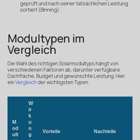
geprüft und nach seiner tatsächlichen Leistung
sortiert (Binning).
Modultypen im
Vergleich
Die Wahl des richtigen Solarmodultyps hängt von
verschiedenen Faktoren ab, darunter verfügbare
Dachfläche, Budget und gewünschte Leistung. Hier
ein
Vergleich
der wichtigsten Typen:
W
ir
k
M
u
od
n
Vorteile
Nachteile
ult
g