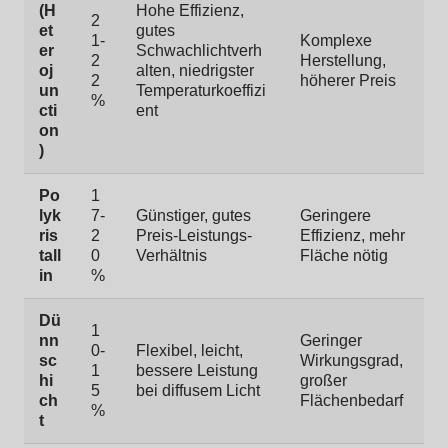
(H
Hohe Effizienz,
2
et
gutes
1-
Komplexe
er
Schwachlichtverh
2
Herstellung,
oj
alten, niedrigster
2
höherer Preis
un
Temperaturkoeffizi
%
cti
ent
on
)
Po
1
lyk
7-
Günstiger, gutes
Geringere
ris
2
Preis-Leistungs-
Effizienz, mehr
tall
0
Verhältnis
Fläche nötig
in
%
Dü
1
nn
Geringer
0-
Flexibel, leicht,
sc
Wirkungsgrad,
1
bessere Leistung
hi
großer
5
bei diffusem Licht
ch
Flächenbedarf
%
t