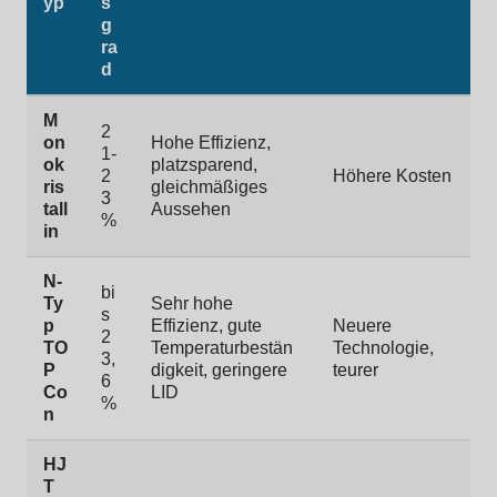
yp
s
g
ra
d
M
2
on
Hohe Effizienz,
1-
ok
platzsparend,
2
Höhere Kosten
ris
gleichmäßiges
3
tall
Aussehen
%
in
N-
bi
Ty
Sehr hohe
s
p
Effizienz, gute
Neuere
2
TO
Temperaturbestän
Technologie,
3,
P
digkeit, geringere
teurer
6
Co
LID
%
n
HJ
T