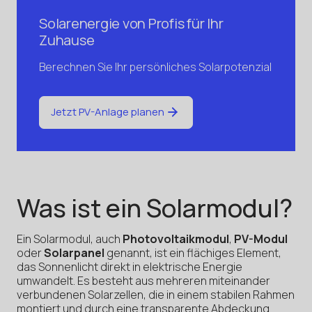
Solarenergie von Profis für Ihr
Zuhause
Berechnen Sie Ihr persönliches Solarpotenzial
Jetzt PV-Anlage planen
Was ist ein Solarmodul?
Ein Solarmodul, auch
Photovoltaikmodul
,
PV-Modul
oder
Solarpanel
genannt, ist ein flächiges Element,
das Sonnenlicht direkt in elektrische Energie
umwandelt. Es besteht aus mehreren miteinander
verbundenen Solarzellen, die in einem stabilen Rahmen
montiert und durch eine transparente Abdeckung