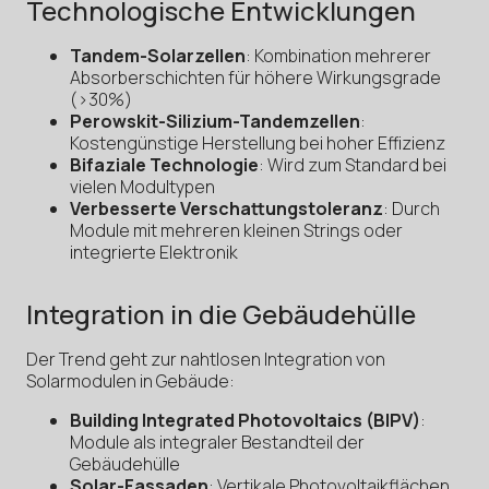
Technologische Entwicklungen
Tandem-Solarzellen
: Kombination mehrerer
Absorberschichten für höhere Wirkungsgrade
(>30%)
Perowskit-Silizium-Tandemzellen
:
Kostengünstige Herstellung bei hoher Effizienz
Bifaziale Technologie
: Wird zum Standard bei
vielen Modultypen
Verbesserte Verschattungstoleranz
: Durch
Module mit mehreren kleinen Strings oder
integrierte Elektronik
Integration in die Gebäudehülle
Der Trend geht zur nahtlosen Integration von
Solarmodulen in Gebäude:
Building Integrated Photovoltaics (BIPV)
:
Module als integraler Bestandteil der
Gebäudehülle
Solar-Fassaden
: Vertikale Photovoltaikflächen