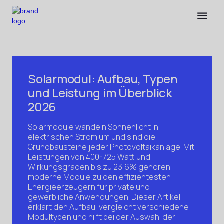
Solarmodul: Aufbau, Typen
und Leistung im Überblick
2026
Solarmodule wandeln Sonnenlicht in
elektrischen Strom um und sind die
Grundbausteine jeder Photovoltaikanlage. Mit
Leistungen von 400-725 Watt und
Wirkungsgraden bis zu 23,6% gehören
moderne Module zu den effizientesten
Energieerzeugern für private und
gewerbliche Anwendungen. Dieser Artikel
erklärt den Aufbau, vergleicht verschiedene
Modultypen und hilft bei der Auswahl der