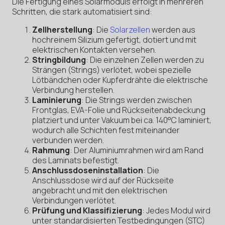
Die Fertigung eines Solarmoduls erfolgt in mehreren
Schritten, die stark automatisiert sind:
Zellherstellung
: Die
Solarzellen
werden aus
hochreinem Silizium gefertigt, dotiert und mit
elektrischen Kontakten versehen.
Stringbildung
: Die einzelnen Zellen werden zu
Strängen (Strings) verlötet, wobei spezielle
Lötbändchen oder Kupferdrähte die elektrische
Verbindung herstellen.
Laminierung
: Die Strings werden zwischen
Frontglas, EVA-Folie und Rückseitenabdeckung
platziert und unter Vakuum bei ca. 140°C laminiert,
wodurch alle Schichten fest miteinander
verbunden werden.
Rahmung
: Der Aluminiumrahmen wird am Rand
des Laminats befestigt.
Anschlussdoseninstallation
: Die
Anschlussdose wird auf der Rückseite
angebracht und mit den elektrischen
Verbindungen verlötet.
Prüfung und Klassifizierung
: Jedes Modul wird
unter standardisierten Testbedingungen (STC)