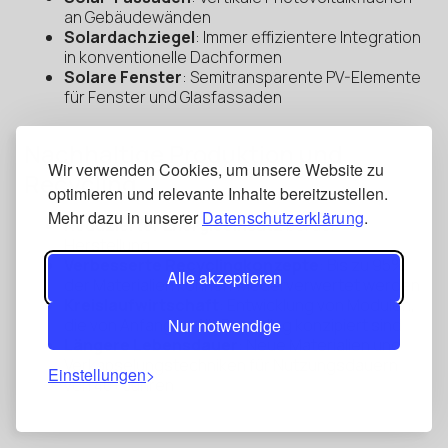
an Gebäudewänden
Solardachziegel
: Immer effizientere Integration
in konventionelle Dachformen
Solare Fenster
: Semitransparente PV-Elemente
für Fenster und Glasfassaden
Nachhaltige Produktion und
Wir verwenden Cookies, um unsere Website zu
Recycling
optimieren und relevante Inhalte bereitzustellen.
Mehr dazu in unserer
Datenschutzerklärung
.
Reduzierter Energieeinsatz
bei der
Herstellung
Verbesserte Recyclingkonzepte
: Bis zu 95%
Alle akzeptieren
der Materialien können wiederverwertet werden
Kreislaufwirtschaft
: Entwicklung von Modulen,
Nur notwendige
die von Anfang an für Recycling konzipiert sind
Längere Lebensdauer
: Neue Materialien und
Verkapselungstechniken für Nutzungsdauern
Einstellungen
von 40+ Jahren