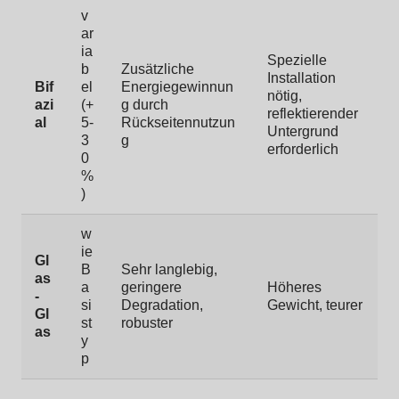
v
ar
ia
Spezielle
b
Zusätzliche
Installation
Bif
el
Energiegewinnun
nötig,
azi
(+
g durch
reflektierender
al
5-
Rückseitennutzun
Untergrund
3
g
erforderlich
0
%
)
w
ie
Gl
B
Sehr langlebig,
as
a
geringere
Höheres
-
si
Degradation,
Gewicht, teurer
Gl
st
robuster
as
y
p