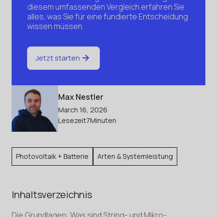
diesem umfassenden Vergleich erfahren Sie
alles, was Sie für eine fundierte Entscheidung
wissen müssen.
Jetzt starten
Max Nestler
March 16, 2026
Lesezeit
7
Minuten
Photovoltaik + Batterie
Arten & Systemleistung
Inhaltsverzeichnis
Die Grundlagen: Was sind String- und Mikro-