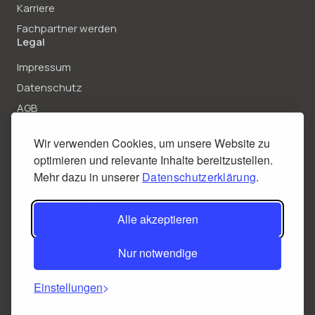
Karriere
Fachpartner werden
Legal
Impressum
Datenschutz
AGB
AGB Stromvertrag
Wir verwenden Cookies, um unsere Website zu
Stromvertrag kündigen
optimieren und relevante Inhalte bereitzustellen.
Kontakt
Mehr dazu in unserer
Datenschutzerklärung
.
Infanteriestraße 11 A - Haus C
80797 München
Alle akzeptieren
kundenservice@42watt.de
+ 49 (0)
89 215
250
90
Nur notwendige
© 2026 | 42watt
Einstellungen