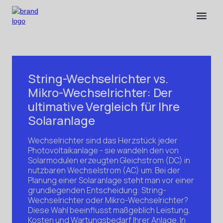
String-Wechselrichter vs.
Mikro-Wechselrichter: Der
ultimative Vergleich für Ihre
Solaranlage
Wechselrichter sind das Herzstück jeder
Photovoltaikanlage - sie wandeln den von
Solarmodulen erzeugten Gleichstrom (DC) in
nutzbaren Wechselstrom (AC) um. Bei der
Planung einer Solaranlage steht man vor einer
grundlegenden Entscheidung: String-
Wechselrichter oder Mikro-Wechselrichter?
Diese Wahl beeinflusst maßgeblich Leistung,
Kosten und Wartungsbedarf Ihrer Anlage. In