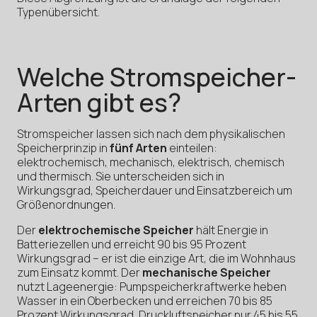
Typenübersicht.
Welche Stromspeicher-
Arten gibt es?
Stromspeicher lassen sich nach dem physikalischen
Speicherprinzip in
fünf Arten
einteilen:
elektrochemisch, mechanisch, elektrisch, chemisch
und thermisch. Sie unterscheiden sich in
Wirkungsgrad, Speicherdauer und Einsatzbereich um
Größenordnungen.
Der
elektrochemische Speicher
hält Energie in
Batteriezellen und erreicht 90 bis 95 Prozent
Wirkungsgrad – er ist die einzige Art, die im Wohnhaus
zum Einsatz kommt. Der
mechanische Speicher
nutzt Lageenergie: Pumpspeicherkraftwerke heben
Wasser in ein Oberbecken und erreichen 70 bis 85
Prozent Wirkungsgrad, Druckluftspeicher nur 45 bis 55