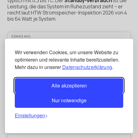
typisch mit 0,3 bis 1 C. Der
Standby-Verbrauch
ist die
Leistung, die das System im Ruhezustand zieht – er
reicht laut HTW Stromspeicher-Inspektion 2026 von 4
bis 64 Watt je System.
Round-Trip-Wirkungsgrad
Wir verwenden Cookies, um unsere Website zu
Anteil der zurückgewinnbaren Energie
optimieren und relevante Inhalte bereitzustellen.
Mehr dazu in unserer
Datenschutzerklärung
.
90–95 %
Alle akzeptieren
Nur notwendige
Entladetiefe (DoD)
Einstellungen
nutzbarer Anteil der Nennkapazität
hoch