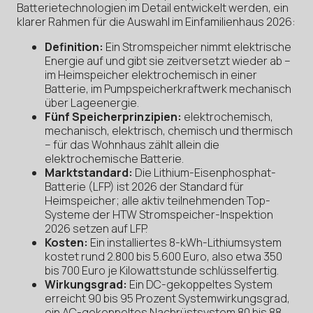
Batterietechnologien im Detail entwickelt werden, ein
klarer Rahmen für die Auswahl im Einfamilienhaus 2026:
Definition:
Ein Stromspeicher nimmt elektrische
Energie auf und gibt sie zeitversetzt wieder ab –
im Heimspeicher elektrochemisch in einer
Batterie, im Pumpspeicherkraftwerk mechanisch
über Lageenergie.
Fünf Speicherprinzipien:
elektrochemisch,
mechanisch, elektrisch, chemisch und thermisch
– für das Wohnhaus zählt allein die
elektrochemische Batterie.
Marktstandard:
Die Lithium-Eisenphosphat-
Batterie (LFP) ist 2026 der Standard für
Heimspeicher; alle aktiv teilnehmenden Top-
Systeme der HTW Stromspeicher-Inspektion
2026 setzen auf LFP.
Kosten:
Ein installiertes 8-kWh-Lithiumsystem
kostet rund 2.800 bis 5.600 Euro, also etwa 350
bis 700 Euro je Kilowattstunde schlüsselfertig.
Wirkungsgrad:
Ein DC-gekoppeltes System
erreicht 90 bis 95 Prozent Systemwirkungsgrad,
ein AC-gekoppeltes Nachrüstsystem 80 bis 88