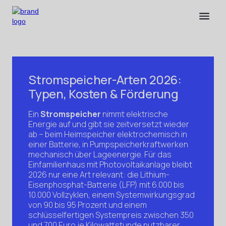
Stromspeicher-Arten 2026:
Typen, Kosten & Förderung
Ein
Stromspeicher
nimmt elektrische
Energie auf und gibt sie zeitversetzt wieder
ab – beim Heimspeicher elektrochemisch in
einer Batterie, in Pumpspeicherkraftwerken
mechanisch über Lageenergie. Für das
Einfamilienhaus mit Photovoltaikanlage bleibt
2026 nur eine Art relevant: die Lithium-
Eisenphosphat-Batterie (LFP) mit 6.000 bis
10.000 Vollzyklen, einem Systemwirkungsgrad
von 90 bis 95 Prozent und einem
schlüsselfertigen Systempreis zwischen 350
und 700 Euro je Kilowattstunde nutzbarer