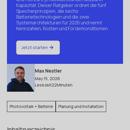
Kapazität. Dieser Ratgeber ordnet die fünf
Speicherprinzipien, die sechs
Batterietechnologien und die zwei
Systemarchitekturen für 2026 und nennt
Kennzahlen, Kosten und Förderkonditionen.
Jetzt starten
Max Nestler
May 15, 2026
Lesezeit
22
Minuten
Photovoltaik + Batterie
Planung und Installation
Inhaltsverzeichnis