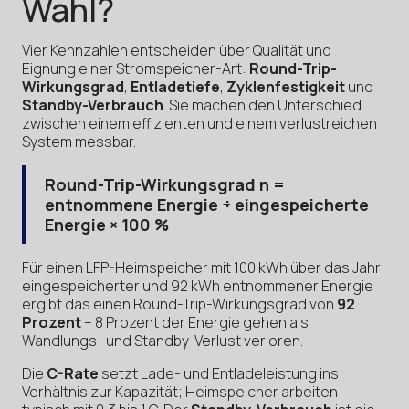
Wahl?
Vier Kennzahlen entscheiden über Qualität und
Eignung einer Stromspeicher-Art:
Round-Trip-
Wirkungsgrad
,
Entladetiefe
,
Zyklenfestigkeit
und
Standby-Verbrauch
. Sie machen den Unterschied
zwischen einem effizienten und einem verlustreichen
System messbar.
Round-Trip-Wirkungsgrad η =
entnommene Energie ÷ eingespeicherte
Energie × 100 %
Für einen LFP-Heimspeicher mit 100 kWh über das Jahr
eingespeicherter und 92 kWh entnommener Energie
ergibt das einen Round-Trip-Wirkungsgrad von
92
Prozent
– 8 Prozent der Energie gehen als
Wandlungs- und Standby-Verlust verloren.
Die
C-Rate
setzt Lade- und Entladeleistung ins
Verhältnis zur Kapazität; Heimspeicher arbeiten