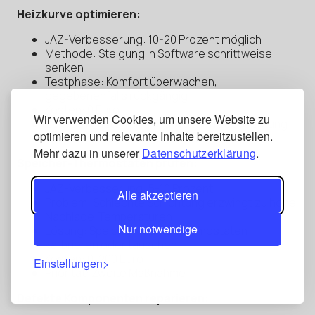
Heizkurve optimieren:
JAZ-Verbesserung: 10-20 Prozent möglich
Methode: Steigung in Software schrittweise
senken
Testphase: Komfort überwachen,
gegebenenfalls rückgängig
Kosten: 0 Euro
Wir verwenden Cookies, um unsere Website zu
Zeit: 30 Minuten plus 4-6 Wochen Beobachtung
optimieren und relevante Inhalte bereitzustellen.
Priorität: Erste Maßnahme immer
Mehr dazu in unserer
Datenschutzerklärung
.
Speicher-Thermostaten prüfen:
JAZ-Verbesserung: 5-10 Prozent
Alle akzeptieren
Problem: Schlechte Schichtung erzwingt zu hohe
Nachlade-Temperaturen
Nur notwendige
Lösung: Speicher-Mantelthermostaten
kalibrieren oder tauschen
Kosten: 0-200 Euro
Einstellungen
Priorität: Zweite Maßnahme
Defekte Komponenten reparieren: