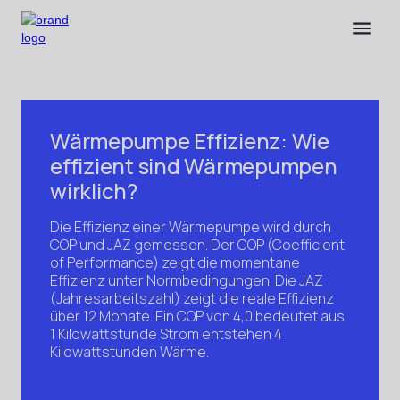
Wärmepumpe Effizienz: Wie
effizient sind Wärmepumpen
wirklich?
Die Effizienz einer Wärmepumpe wird durch
COP und JAZ gemessen. Der COP (Coefficient
of Performance) zeigt die momentane
Effizienz unter Normbedingungen. Die JAZ
(Jahresarbeitszahl) zeigt die reale Effizienz
über 12 Monate. Ein COP von 4,0 bedeutet aus
1 Kilowattstunde Strom entstehen 4
Kilowattstunden Wärme.