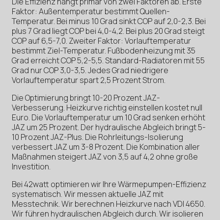
Die Effizienz hängt primär von zwei Faktoren ab. Erste
Faktor: Außentemperatur bestimmt Quellen-
Temperatur. Bei minus 10 Grad sinkt COP auf 2,0-2,3. Bei
plus 7 Grad liegt COP bei 4,0-4,2. Bei plus 20 Grad steigt
COP auf 6,5-7,0. Zweiter Faktor: Vorlauftemperatur
bestimmt Ziel-Temperatur. Fußbodenheizung mit 35
Grad erreicht COP 5,2-5,5. Standard-Radiatoren mit 55
Grad nur COP 3,0-3,5. Jedes Grad niedrigere
Vorlauftemperatur spart 2,5 Prozent Strom.
Die Optimierung bringt 10-20 Prozent JAZ-
Verbesserung. Heizkurve richtig einstellen kostet null
Euro. Die Vorlauftemperatur um 10 Grad senken erhöht
JAZ um 25 Prozent. Der hydraulische Abgleich bringt 5-
10 Prozent JAZ-Plus. Die Rohrleitungs-Isolierung
verbessert JAZ um 3-8 Prozent. Die Kombination aller
Maßnahmen steigert JAZ von 3,5 auf 4,2 ohne große
Investition.
Bei 42watt optimieren wir Ihre Wärmepumpen-Effizienz
systematisch. Wir messen aktuelle JAZ mit
Messtechnik. Wir berechnen Heizkurve nach VDI 4650.
Wir führen hydraulischen Abgleich durch. Wir isolieren