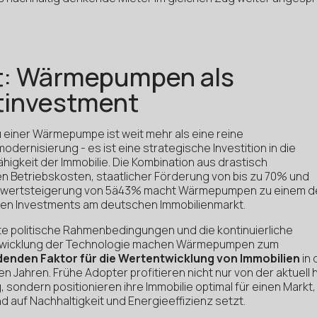
t: Wärmepumpen als
tinvestment
 einer Wärmepumpe ist weit mehr als eine reine
dernisierung - es ist eine strategische Investition in die
higkeit der Immobilie. Die Kombination aus drastisch
n Betriebskosten, staatlicher Förderung von bis zu 70% und
nwertsteigerung von 5ä43% macht Wärmepumpen zu einem d
sten Investments am deutschen Immobilienmarkt.
te politische Rahmenbedingungen und die kontinuierliche
wicklung der Technologie machen Wärmepumpen zum
enden Faktor für die Wertentwicklung von Immobilien
in 
Jahren. Frühe Adopter profitieren nicht nur von der aktuell
 sondern positionieren ihre Immobilie optimal für einen Markt,
auf Nachhaltigkeit und Energieeffizienz setzt.