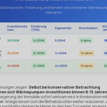
stitionskosten, Förderung und Rendite verschiedener Wärmepu
Szenarien
Investitionsko
Förderung
RO
Eigenanteil
Amortisation
sten
(70%)
Ja
r
1
20.000€
14.000€
6.000€
8 Jahre
r
1
35.000€
21.000€
14.000€
12 Jahre
)
2
45.000€
21.000€
24.000€
10 Jahre
n
hnungen zeigen:
Selbst bei konservativer Betrachtung
eren sich Wärmepumpen-Investitionen binnen 8-15 Jahre
eigerung der Immobilie sofort wirksam wird. In Kombination mit
ik-Anlage lassen sich die Betriebskosten weiter reduzieren,
 nachhaltig denkende Mieter im gleichen Zug weiter angesp