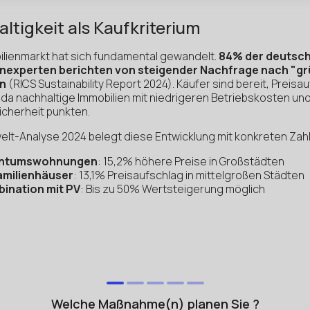
ltigkeit als Kaufkriterium
ilienmarkt hat sich fundamental gewandelt.
84% der deutsc
enexperten berichten von steigender Nachfrage nach "g
en
(RICS Sustainability Report 2024). Käufer sind bereit, Preisa
 da nachhaltige Immobilien mit niedrigeren Betriebskosten un
icherheit punkten.
elt-Analyse 2024 belegt diese Entwicklung mit konkreten Zah
entumswohnungen
: 15,2% höhere Preise in Großstädten
amilienhäuser
: 13,1% Preisaufschlag in mittelgroßen Städten
ination mit PV
: Bis zu 50% Wertsteigerung möglich