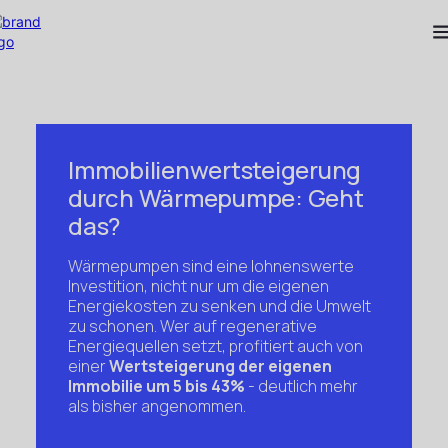
Immobilienwertsteigerung
durch Wärmepumpe: Geht
das?
Wärmepumpen sind eine lohnenswerte
Investition, nicht nur um die eigenen
Energiekosten zu senken und die Umwelt
zu schonen. Wer auf regenerative
Energiequellen setzt, profitiert auch von
einer
Wertsteigerung der eigenen
Immobilie um 5 bis 43%
- deutlich mehr
als bisher angenommen.