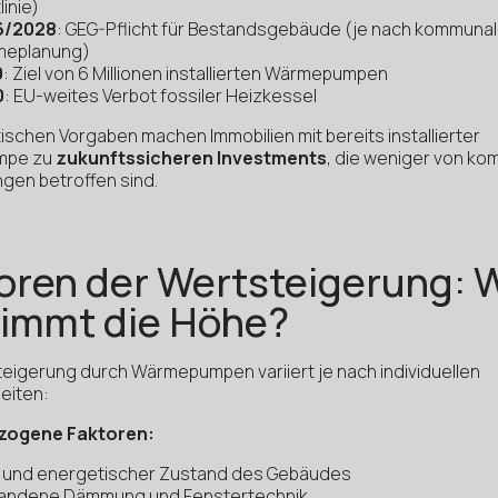
linie)
6/2028
: GEG-Pflicht für Bestandsgebäude (je nach kommunal
eplanung)
0
: Ziel von 6 Millionen installierten Wärmepumpen
0
: EU-weites Verbot fossiler Heizkessel
tischen Vorgaben machen Immobilien mit bereits installierter
mpe zu
zukunftssicheren Investments
, die weniger von k
gen betroffen sind.
oren der Wertsteigerung: 
immt die Höhe?
eigerung durch Wärmepumpen variiert je nach individuellen
eiten:
zogene Faktoren:
r und energetischer Zustand des Gebäudes
andene Dämmung und Fenstertechnik