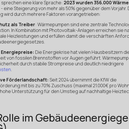
n sprechen eine klare Sprache:
2023 wurden 356.000 Wärm
- eine Steigerung von mehr als 50% gegenüber dem Vorjahr. 
ng wird durch mehrere Faktoren vorangetrieben:
chutz als Treiber
: Wärmepumpen sind eine zentrale Technolo
ion. In Kombination mit Photovoltaik-Anlagen erreichen sie 
ale Heizleistungen und erfüllen damit die verschärften Anfo
udeenergiegesetzes.
le Energiepreise:
Die Energiekrise hat vielen Hausbesitzern di
eit von fossilen Brennstoffen vor Augen geführt. Wärmepump
cherheit durch stabile Strompreise und deutlich niedrigere
osten
.
tive Förderlandschaft:
Seit 2024 übernimmt die KfW die
örderung mit bis zu 70% Zuschuss (maximal 21.000€ pro Wohne
 hohe Unterstützung für den Umstieg auf nachhaltige Heiztec
Rolle im Gebäudeenergiege
G)