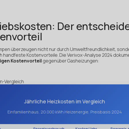
iebskosten: Der entscheid
envorteil
en überzeugen nicht nur durch Umweltfreundlichkeit, sond
h handfeste Kostenvorteile. Die Verivox-Analyse 2024 dokume
igen Kostenvorteil
gegenüber Gasheizungen:
n-Vergleich
Jährliche Heizkosten im Vergleich
Einfamilienhaus, 20.000 kWh Heizenergie, Preisbasis 2024
m
Energieverbrauch
Kosten/Jahr
Ersparnis 