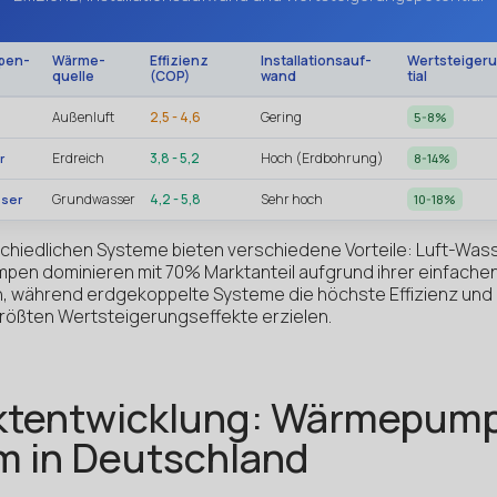
pen­
Wärme­
Effi­zienz
Instal­lations­auf­
Wert­steige­r
quelle
(COP)
wand
tial
Außen­luft
2,5 - 4,6
Gering
5-8%
Erd­reich
3,8 - 5,2
Hoch (Erd­boh­rung)
r
8-14%
Grund­wasser
4,2 - 5,8
Sehr hoch
ser
10-18%
schiedlichen Systeme bieten verschiedene Vorteile: Luft-Was
en dominieren mit 70% Marktanteil aufgrund ihrer einfache
on, während erdgekoppelte Systeme die höchste Effizienz und
größten Wertsteigerungseffekte erzielen.
ktentwicklung: Wärmepum
 in Deutschland