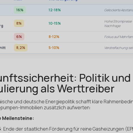
16%
12-18%
Gelockerte Abstan
Hohe Strompreise 
8%
10-15%
rg
Nachfrage
6%
8-12%
Fokus auf Mehrfam
itt
8,2%
5-10%
Verdreifachung sei
nftssicherheit: Politik und
lierung als Werttreiber
äische und deutsche Energiepolitik schafft klare Rahmenbed
pumpen-Immobilien zusätzlich aufwerten:
e Meilensteine:
5
: Ende der staatlichen Förderung für reine Gasheizungen (E