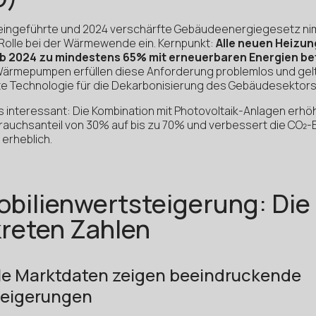
eingeführte und 2024 verschärfte Gebäudeenergiegesetz ni
Rolle bei der Wärmewende ein. Kernpunkt:
Alle neuen Heizu
b 2024 zu mindestens 65% mit erneuerbaren Energien be
Wärmepumpen erfüllen diese Anforderung problemlos und gelt
e Technologie für die Dekarbonisierung des Gebäudesektors
 interessant: Die Kombination mit Photovoltaik-Anlagen erhö
auchsanteil von 30% auf bis zu 70% und verbessert die CO₂-B
erheblich.
bilienwertsteigerung: Die
reten Zahlen
le Marktdaten zeigen beeindruckende
teigerungen