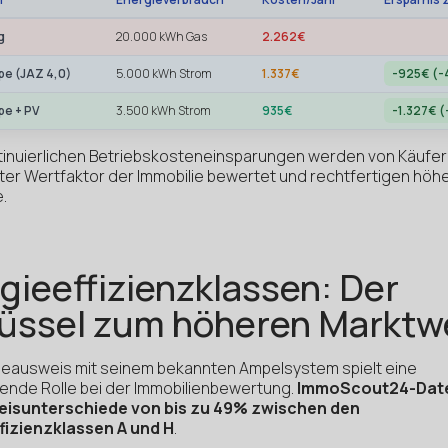
g
20.000 kWh Gas
2.262€
e (JAZ 4,0)
5.000 kWh Strom
1.337€
-925€ (-
e + PV
3.500 kWh Strom
935€
-1.327€ 
tinuierlichen Betriebskosteneinsparungen werden von Käufer
er Wertfaktor der Immobilie bewertet und rechtfertigen höh
.
gieeffizienzklassen: Der
üssel zum höheren Marktw
ieausweis mit seinem bekannten Ampelsystem spielt eine
ende Rolle bei der Immobilienbewertung.
ImmoScout24-Dat
eisunterschiede von bis zu 49% zwischen den
fizienzklassen A und H
.