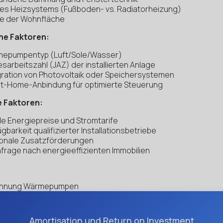
des Heizsystems (Fußboden- vs. Radiatorheizung)
e der Wohnfläche
he Faktoren:
epumpentyp (Luft/Sole/Wasser)
esarbeitszahl (JAZ) der installierten Anlage
gration von Photovoltaik oder Speichersystemen
t-Home-Anbindung für optimierte Steuerung
e Faktoren:
le Energiepreise und Stromtarife
gbarkeit qualifizierter Installationsbetriebe
onale Zusatzförderungen
frage nach energieeffizienten Immobilien
chnung Wärmepumpen
Amortisation und Return on Investment