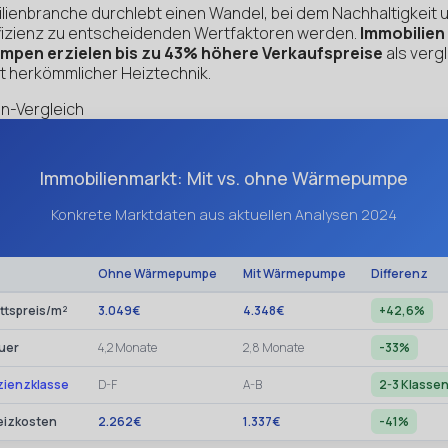
lienbranche durchlebt einen Wandel, bei dem Nachhaltigkeit 
fizienz zu entscheidenden Wertfaktoren werden.
Immobilien
pen erzielen bis zu 43% höhere Verkaufspreise
als verg
t herkömmlicher Heiztechnik.
n-Vergleich
Immobilienmarkt: Mit vs. ohne Wärmepumpe
Konkrete Marktdaten aus aktuellen Analysen 2024
Ohne Wärmepumpe
Mit Wärmepumpe
Differenz
ttspreis/m²
3.049€
4.348€
+42,6%
uer
4,2 Monate
2,8 Monate
-33%
zienzklasse
D-F
A-B
2-3 Klasse
eizkosten
2.262€
1.337€
-41%