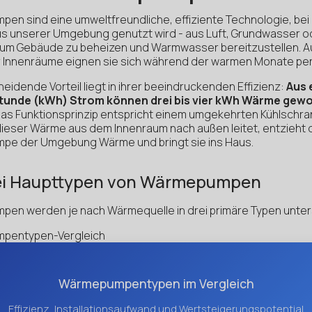
en sind eine umweltfreundliche, effiziente Technologie, bei
us unserer Umgebung genutzt wird - aus Luft, Grundwasser o
- um Gebäude zu beheizen und Warmwasser bereitzustellen. 
r Innenräume eignen sie sich während der warmen Monate per
eidende Vorteil liegt in ihrer beeindruckenden Effizienz:
Aus 
stunde (kWh) Strom können drei bis vier kWh Wärme gew
Das Funktionsprinzip entspricht einem umgekehrten Kühlschra
ieser Wärme aus dem Innenraum nach außen leitet, entzieht 
e der Umgebung Wärme und bringt sie ins Haus.
rei Haupttypen von Wärmepumpen
en werden je nach Wärmequelle in drei primäre Typen unte
pentypen-Vergleich
Wärme­pumpen­typen im Ver­gleich
Effi­zienz, Instal­lations­auf­wand und Wert­steige­rungs­poten­tial