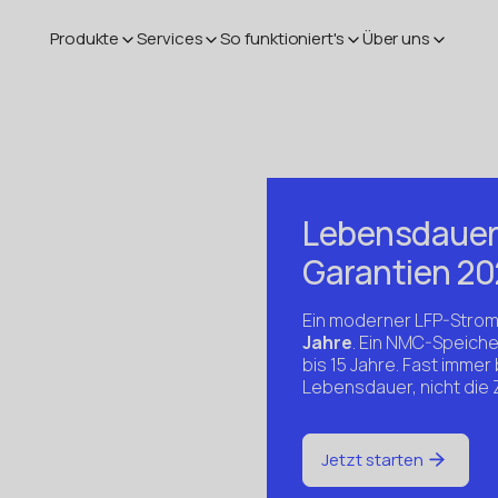
Produkte
Services
So funktioniert's
Über uns
Lebensdauer 
Garantien 2
Ein moderner LFP-Strom
Jahre
. Ein NMC-Speiche
bis 15 Jahre. Fast immer
Lebensdauer, nicht die 
Jetzt starten