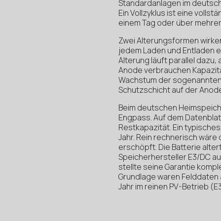
Standardanlagen im deutschen
Ein Vollzyklus ist eine volls
einem Tag oder über mehrere
Zwei Alterungsformen wirken 
jedem Laden und Entladen etw
Alterung läuft parallel dazu
Anode verbrauchen Kapazität
Wachstum der sogenannten SE
Schutzschicht auf der Anode
Beim deutschen Heimspeicher
Engpass. Auf dem Datenblatt 
Restkapazität. Ein typisches 
Jahr. Rein rechnerisch wäre 
erschöpft. Die Batterie alter
Speicherhersteller E3/DC a
stellte seine Garantie komp
Grundlage waren Felddaten a
Jahr im reinen PV-Betrieb (E