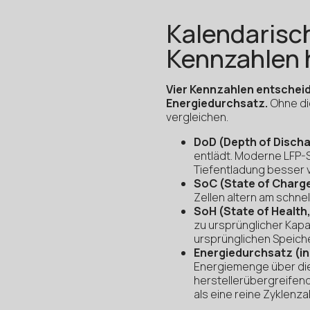
Kalendarisch
Kennzahlen 
Vier Kennzahlen entschei
Energiedurchsatz.
Ohne di
vergleichen.
DoD (Depth of Discha
entlädt. Moderne LFP-S
Tiefentladung besser v
SoC (State of Charg
Zellen altern am schne
SoH (State of Healt
zu ursprünglicher Kapa
ursprünglichen Speich
Energiedurchsatz (i
Energiemenge über die 
herstellerübergreifend
als eine reine Zyklenzah