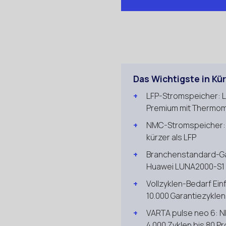
Das Wichtigste in Kü
LFP-Stromspeicher: L
Premium mit Thermo
NMC-Stromspeicher: L
kürzer als LFP
Branchenstandard-Gar
Huawei LUNA2000-S1 
Vollzyklen-Bedarf Einf
10.000 Garantiezyklen
VARTA pulse neo 6: NM
4.000 Zyklen bis 80 P