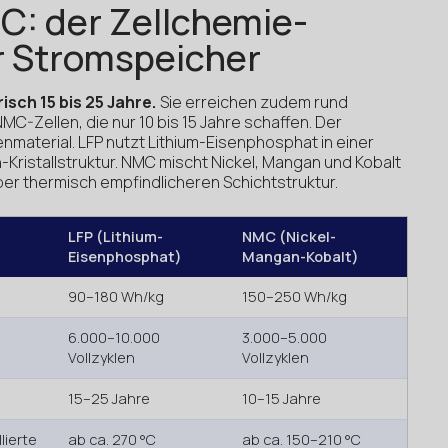
C: der Zellchemie-
ür Stromspeicher
isch 15 bis 25 Jahre.
Sie erreichen zudem rund
MC-Zellen, die nur 10 bis 15 Jahre schaffen. Der
nmaterial. LFP nutzt Lithium-Eisenphosphat in einer
n-Kristallstruktur. NMC mischt Nickel, Mangan und Kobalt
ber thermisch empfindlicheren Schichtstruktur.
LFP (Lithium-
NMC (Nickel-
Eisenphosphat)
Mangan-Kobalt)
90–180 Wh/kg
150–250 Wh/kg
6.000–10.000
3.000–5.000
Vollzyklen
Vollzyklen
15–25 Jahre
10–15 Jahre
lierte
ab ca. 270 °C
ab ca. 150–210 °C