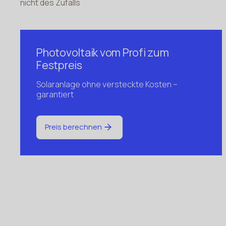
nicht des Zufalls
Photovoltaik vom Profi zum
Festpreis
Solaranlage ohne versteckte Kosten –
garantiert
Preis berechnen