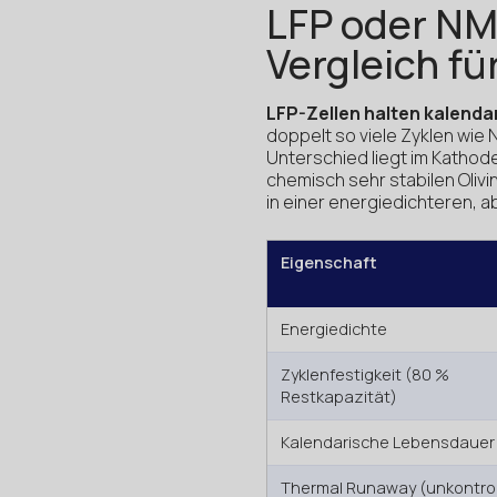
LFP oder NM
Vergleich f
LFP-Zellen halten kalendar
doppelt so viele Zyklen wie N
Unterschied liegt im Kathode
chemisch sehr stabilen Olivi
in einer energiedichteren, a
Eigenschaft
Energiedichte
Zyklenfestigkeit (80 %
Restkapazität)
Kalendarische Lebensdauer
Thermal Runaway (unkontrol