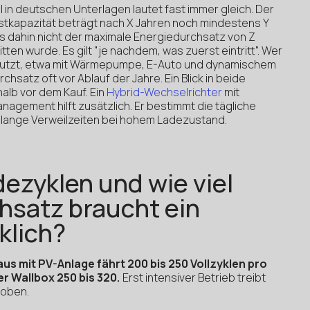
 in deutschen Unterlagen lautet fast immer gleich. Der
Restkapazität beträgt nach X Jahren noch mindestens Y
bis dahin nicht der maximale Energiedurchsatz von Z
n wurde. Es gilt "je nachdem, was zuerst eintritt". Wer
 nutzt, etwa mit Wärmepumpe, E-Auto und dynamischem
rchsatz oft vor Ablauf der Jahre. Ein Blick in beide
alb vor dem Kauf. Ein
Hybrid-Wechselrichter
mit
gement hilft zusätzlich. Er bestimmt die tägliche
 lange Verweilzeiten bei hohem Ladezustand.
dezyklen und wie viel
hsatz braucht ein
klich?
aus mit PV-Anlage fährt 200 bis 250 Vollzyklen pro
 Wallbox 250 bis 320.
Erst intensiver Betrieb treibt
 oben.