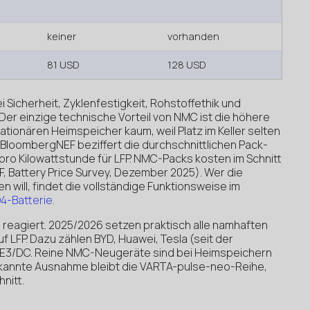
keiner
vorhanden
81 USD
128 USD
i Sicherheit, Zyklenfestigkeit, Rohstoffethik und
Der einzige technische Vorteil von NMC ist die höhere
tationären Heimspeicher kaum, weil Platz im Keller selten
 BloombergNEF beziffert die durchschnittlichen Pack-
 pro Kilowattstunde für LFP. NMC-Packs kosten im Schnitt
, Battery Price Survey, Dezember 2025). Wer die
n will, findet die vollständige Funktionsweise im
4-Batterie
.
reagiert. 2025/2026 setzen praktisch alle namhaften
f LFP. Dazu zählen BYD, Huawei, Tesla (seit der
d E3/DC. Reine NMC-Neugeräte sind bei Heimspeichern
kannte Ausnahme bleibt die VARTA-pulse-neo-Reihe,
nitt.