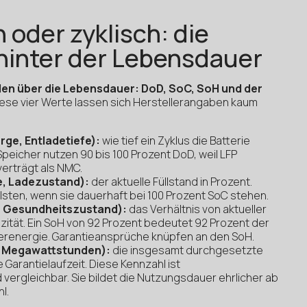
 oder zyklisch: die
hinter der Lebensdauer
den über die Lebensdauer: DoD, SoC, SoH und der
ese vier Werte lassen sich Herstellerangaben kaum
rge, Entladetiefe):
wie tief ein Zyklus die Batterie
peicher nutzen 90 bis 100 Prozent DoD, weil LFP
erträgt als NMC.
e, Ladezustand):
der aktuelle Füllstand in Prozent.
llsten, wenn sie dauerhaft bei 100 Prozent SoC stehen.
h, Gesundheitszustand):
das Verhältnis von aktueller
zität. Ein SoH von 92 Prozent bedeutet 92 Prozent der
erenergie. Garantieansprüche knüpfen an den SoH.
n Megawattstunden):
die insgesamt durchgesetzte
Garantielaufzeit. Diese Kennzahl ist
 vergleichbar. Sie bildet die Nutzungsdauer ehrlicher ab
l.