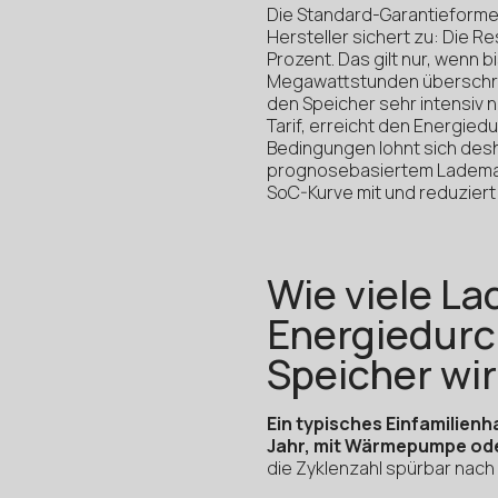
Die Standard-Garantieformel
Hersteller sichert zu: Die 
Prozent. Das gilt nur, wenn 
Megawattstunden überschritte
den Speicher sehr intensiv
Tarif, erreicht den Energiedu
Bedingungen lohnt sich desh
prognosebasiertem Lademana
SoC-Kurve mit und reduziert
Wie viele La
Energiedurc
Speicher wir
Ein typisches Einfamilienh
Jahr, mit Wärmepumpe oder
die Zyklenzahl spürbar nach