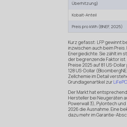
Überhitzung)
Kobalt-Anteil
Preis pro kWh (BNEF, 2025)
Kurz gefasst: LFP gewinnt be
inzwischen auch beim Preis. 
Energiedichte. Sie zählt im s
der begrenzende Faktor ist.
Preise 2025 auf 81 US-Dollar
128 US-Dollar (BloombergNEF
Zellchemie im Detail verstehe
Grundlagenartikel zur
LiFePO
Der Markt hat entsprechend 
Hersteller bei Neugeräten au
Powerwall 3), Pylontech un
2026 die Ausnahme. Eine be
dazu mehr im Garantie-Absch