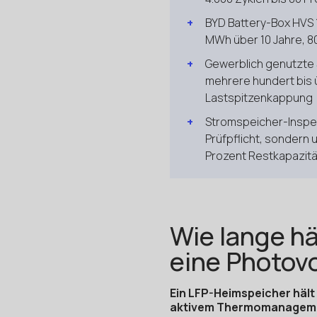
BYD Battery-Box HVS 
MWh über 10 Jahre, 8
Gewerblich genutzte 
mehrere hundert bis ü
Lastspitzenkappung
Stromspeicher-Inspek
Prüfpflicht, sondern 
Prozent Restkapazitä
Wie lange hä
eine Photov
Ein LFP-Heimspeicher hält 
aktivem Thermomanagemen