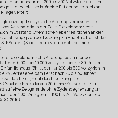
 Einfamilienhaus mit 200 bis 300 Vollzyklen pro Jahr.
tändige Ladung plus vollständige Entladung, egal ob an
 Tage verteilt.
gleichzeitig. Die zyklische Alterung verbraucht bei
as Aktivmaterial in der Zelle. Die kalendarische
, auch im Stillstand. Chemische Nebenreaktionen an der
 unabhängig von der Nutzung. Ein Haupttreiber ist das
I-Schicht (Solid Electrolyte Interphase, eine
).
 ist die kalendarische Alterung fast immer der
stehen 6.000 bis 10.000 Vollzyklen bis zur 80-Prozent-
Einfamilienhaus fährt aber nur 200 bis 300 Vollzyklen im
die Zyklenreserve damit erst nach 20 bis 30 Jahren
t also durch Zeit, nicht durch Nutzung. Der
us Osnabrück zog daraus 2016 eine Konsequenz. Er
lett auf eine Zeitgarantie ohne Zyklenbegrenzung um.
us über 3.000 Anlagen mit 190 bis 240 Vollzyklen pro
3/DC, 2016).