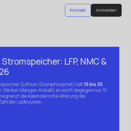
Kontakt
Anmelden
Kontakt
Anmelden
Stromspeicher: LFP, NMC &
026
speicher (Lithium-Eisenphosphat) hält
15 bis 25
r (Nickel-Mangan-Kobalt) erreicht dagegen nur 10
 begrenzt die kalendarische Alterung die
Zahl der Ladezyklen.