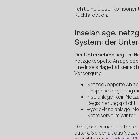
Fehlt eine dieser Komponente
Rückfalloption.
Inselanlage, netz
System: der Unte
Der Unterschied liegt im N
netzgekoppelte Anlage spei
Eine Inselanlage hat keine d
Versorgung.
Netzgekoppelte Anlage:
Einspeisevergütung mög
Inselanlage: kein Netz
Registrierungspflicht, 
Hybrid-Inselanlage: Ne
Notreserve im Winter.
Die Hybrid-Variante arbeite
autark. Sie behält das Netz 
erreichbaren
Autarkie mit Ph