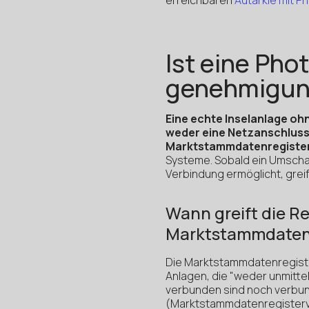
Ist eine Pho
genehmigung
Eine echte Inselanlage oh
weder eine Netzanschluss
Marktstammdatenregister
Systeme. Sobald ein Umschal
Verbindung ermöglicht, grei
Wann greift die Re
Marktstammdatenr
Die Marktstammdatenregiste
Anlagen, die "weder unmitte
verbunden sind noch verbun
(Marktstammdatenregisterve