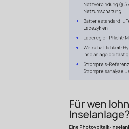
Netzverbindung (§ 5 A
Netzumschaltung
Batteriestandard: LiF
Ladezyklen
Laderegler-Pflicht: 
Wirtschaftlichkeit: H
Inselanlage bei fast g
Strompreis-Referenz
Strompreisanalyse, J
Für wen lohn
Inselanlage
Eine Photovoltaik-Inselan