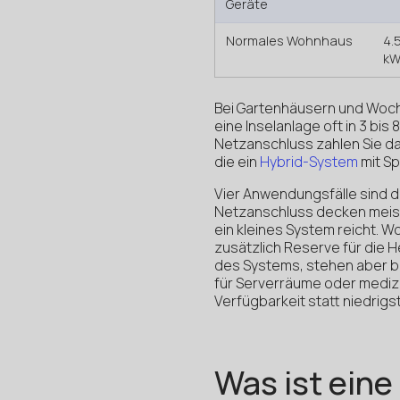
Geräte
Normales Wohnhaus
4.
k
Bei Gartenhäusern und Woc
eine Inselanlage oft in 3 b
Netzanschluss zahlen Sie dag
die ein
Hybrid-System
mit Sp
Vier Anwendungsfälle sind 
Netzanschluss decken meist 
ein kleines System reicht.
zusätzlich Reserve für die H
des Systems, stehen aber ba
für Serverräume oder mediz
Verfügbarkeit statt niedrigs
Was ist eine