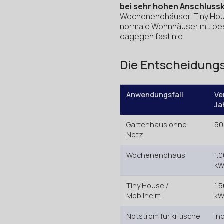
bei sehr hohen Anschluss
Wochenendhäuser, Tiny Hous
normale Wohnhäuser mit bes
dagegen fast nie.
Die Entscheidungs
Anwendungsfall
Ve
Ja
Gartenhaus ohne
50
Netz
Wochenendhaus
1.
k
Tiny House /
1.
Mobilheim
k
Notstrom für kritische
Ind