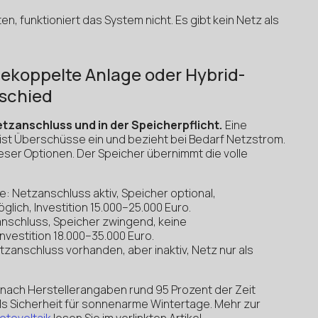
n, funktioniert das System nicht. Es gibt kein Netz als
gekoppelte Anlage oder Hybrid-
rschied
etzanschluss und in der Speicherpflicht.
Eine
st Überschüsse ein und bezieht bei Bedarf Netzstrom.
ieser Optionen. Der Speicher übernimmt die volle
 Netzanschluss aktiv, Speicher optional,
lich, Investition 15.000–25.000 Euro.
anschluss, Speicher zwingend, keine
Investition 18.000–35.000 Euro.
tzanschluss vorhanden, aber inaktiv, Netz nur als
t nach Herstellerangaben rund 95 Prozent der Zeit
als Sicherheit für sonnenarme Wintertage. Mehr zur
otovoltaik
lesen Sie im verlinkten Artikel.