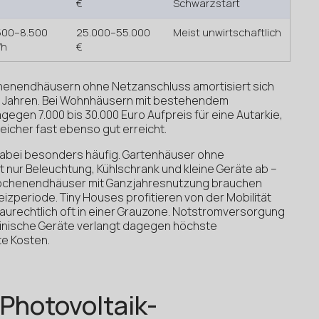
€
Schwarzstart
500–8.500
25.000–55.000
Meist unwirtschaftlich
Wh
€
henendhäusern ohne Netzanschluss amortisiert sich
is 8 Jahren. Bei Wohnhäusern mit bestehendem
egen 7.000 bis 30.000 Euro Aufpreis für eine Autarkie,
eicher fast ebenso gut erreicht.
dabei besonders häufig. Gartenhäuser ohne
nur Beleuchtung, Kühlschrank und kleine Geräte ab –
 Wochenendhäuser mit Ganzjahresnutzung brauchen
eizperiode. Tiny Houses profitieren von der Mobilität
urechtlich oft in einer Grauzone. Notstromversorgung
inische Geräte verlangt dagegen höchste
te Kosten.
 Photovoltaik-