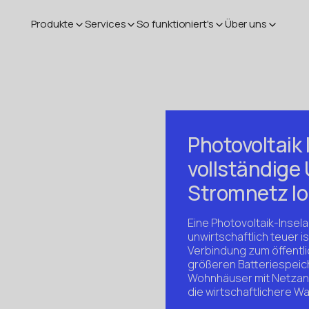
Produkte
Services
So funktioniert's
Über uns
Photovoltaik
vollständige
Stromnetz l
Eine Photovoltaik-Insel
unwirtschaftlich teuer i
Verbindung zum öffentli
größeren Batteriespeic
Wohnhäuser mit Netzans
die wirtschaftlichere Wa