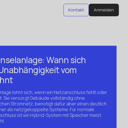
Kontakt
Anmelden
Kontakt
Anmelden
 Inselanlage: Wann sich
 Unabhängigkeit vom
ohnt
anlage lohnt sich, wenn ein Netzanschluss fehlt oder
st. Sie versorgt Gebäude vollständig ohne
chen Stromnetz, benötigt dafür aber einen deutlich
her als netzgekoppelte Systeme. Für normale
chluss ist ein Hybrid-System mit Speicher meist
hl.