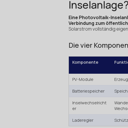
Inselanlage
Eine Photovoltaik-Insela
Verbindung zum öffentlich
Solarstrom vollständig eige
Die vier Komponen
Komponente
Funkti
PV-Module
Erzeug
Batteriespeicher
Speich
Inselwechselricht
Wandelt
er
Wechs
Laderegler
Schützt