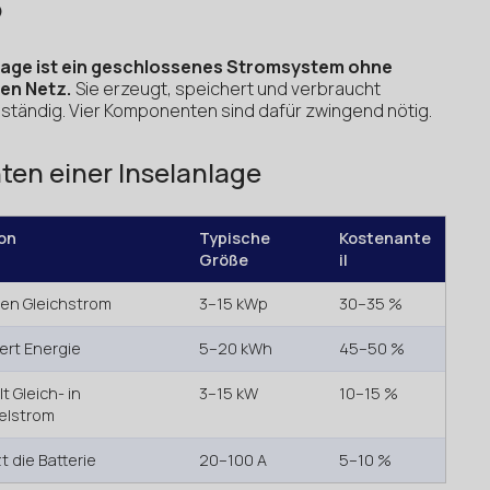
?
nlage ist ein geschlossenes Stromsystem ohne
en Netz.
Sie erzeugt, speichert und verbraucht
nständig. Vier Komponenten sind dafür zwingend nötig.
ten einer Inselanlage
on
Typische
Kostenante
Größe
il
en Gleichstrom
3–15 kWp
30–35 %
ert Energie
5–20 kWh
45–50 %
 Gleich- in
3–15 kW
10–15 %
elstrom
 die Batterie
20–100 A
5–10 %