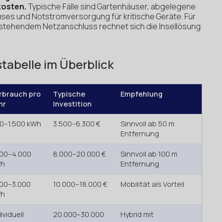
kosten.
Typische Fälle sind Gartenhäuser, abgelegene
es und Notstromversorgung für kritische Geräte. Für
tehendem Netzanschluss rechnet sich die Insellösung
tabelle im Überblick
rbrauch pro
Typische
Empfehlung
hr
Investition
0–1.500 kWh
3.500–6.300 €
Sinnvoll ab 50 m
Entfernung
000–4.000
8.000–20.000 €
Sinnvoll ab 100 m
Wh
Entfernung
500–3.000
10.000–18.000 €
Mobilität als Vorteil
Wh
ividuell
20.000–30.000
Hybrid mit