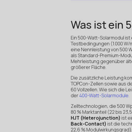
Was ist ein
Ein 500-Watt-Solarmodul ist
Testbedingungen (1.000 W/m²
eine Nennleistung von 500 W
als Standard-Premium-Modul 
Mehrleistung gegenüber ält
größerer Fläche.
Die zusätzliche Leistung k
TOPCon-Zellen sowie aus der
60 Vollzellen. Wie sich die 
der
400-Watt-Solarmodule
.
Zelltechnologien, die 500 W
80 % Marktanteil (22 bis 23,5 
HJT (Heterojunction)
ist e
Back-Contact)
ist die tec
22,6 % Modulwirkungsgrad)