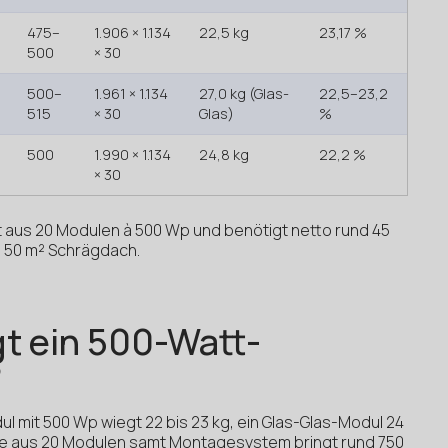
475–
1.906 × 1.134
22,5 kg
23,17 %
500
× 30
500–
1.961 × 1.134
27,0 kg (Glas-
22,5–23,2
515
× 30
Glas)
%
500
1.990 × 1.134
24,8 kg
22,2 %
× 30
 aus 20 Modulen à 500 Wp und benötigt netto rund 45
a 50 m² Schrägdach.
gt ein 500-Watt-
?
l mit 500 Wp wiegt 22 bis 23 kg, ein Glas-Glas-Modul 24
age aus 20 Modulen samt Montagesystem bringt rund 750