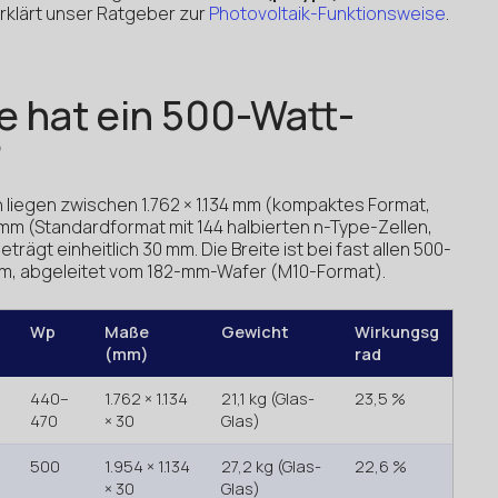
rklärt unser Ratgeber zur
Photovoltaik-Funktionsweise
.
 hat ein 500-Watt-
?
liegen zwischen 1.762 × 1.134 mm (kompaktes Format,
34 mm (Standardformat mit 144 halbierten n-Type-Zellen,
trägt einheitlich 30 mm. Die Breite ist bei fast allen 500-
mm, abgeleitet vom 182-mm-Wafer (M10-Format).
Wp
Maße
Gewicht
Wirkungsg
(mm)
rad
440–
1.762 × 1.134
21,1 kg (Glas-
23,5 %
470
× 30
Glas)
500
1.954 × 1.134
27,2 kg (Glas-
22,6 %
× 30
Glas)