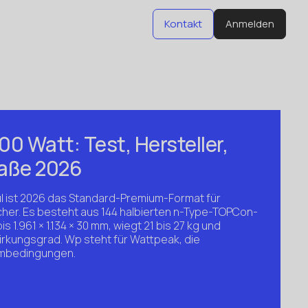
Kontakt
Anmelden
Kontakt
Anmelden
0 Watt: Test, Hersteller,
Maße 2026
l ist 2026 das Standard-Premium-Format für
er. Es besteht aus 144 halbierten n-Type-TOPCon-
is 1.961 × 1.134 × 30 mm, wiegt 21 bis 27 kg und
Wirkungsgrad. Wp steht für Wattpeak, die
rmbedingungen.