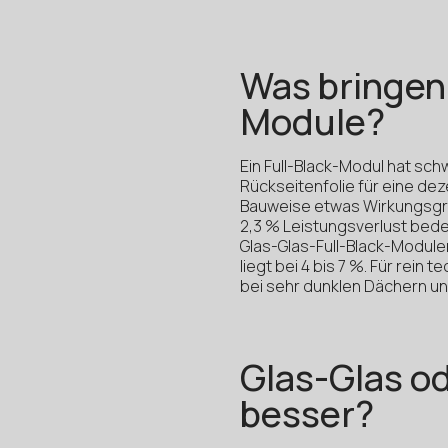
Was bringen
Module?
Ein Full-Black-Modul hat s
Rückseitenfolie für eine dez
Bauweise etwas Wirkungsgrad
2,3 % Leistungsverlust bede
Glas-Glas-Full-Black-Modulen
liegt bei 4 bis 7 %. Für rein t
bei sehr dunklen Dächern un
Glas-Glas od
besser?