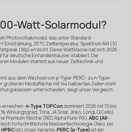
 500-Watt-Solarmodul?
 ein Photovoltaikmodul, das unter Standard-
 Einstrahlung, 25 °C Zelltemperatur, Spektrum AM 1,5)
attpeak (Wp) erreicht. Diese Wattklasse hat sich 2026
für deutsche Einfamilienhäuser etabliert. Die
eren Modulen stammt aus neuer Zelltechnik und
ommt aus dem Wechsel von p-Type-PERC- zu n-Type-
 größeren Modulfläche mit 144 halbierten Zellen statt
Leistungsklassen unterscheiden, zeigt unser Vergleich
p erreichen:
n-Type TOPCon
dominiert 2026 mit 70 bis
% Wirkungsgrad; Trina, JA Solar, Jinko, Longi, Q.Cells).
ine Premium-Nische (REC Alpha Pure-RX).
ABC (All-
hnisch fortschrittlichste Massentechnologie (Aiko, bis
.
HPBC
ist Longis Variante.
PERC (p-Type)
ist ein