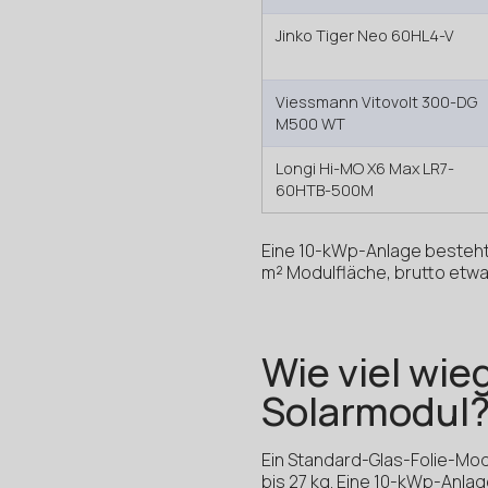
Jinko Tiger Neo 60HL4-V
Viessmann Vitovolt 300-DG
M500 WT
Longi Hi-MO X6 Max LR7-
60HTB-500M
Eine 10-kWp-Anlage besteht
m² Modulfläche, brutto etw
Wie viel wie
Solarmodul
Ein Standard-Glas-Folie-Modu
bis 27 kg. Eine 10-kWp-Anl