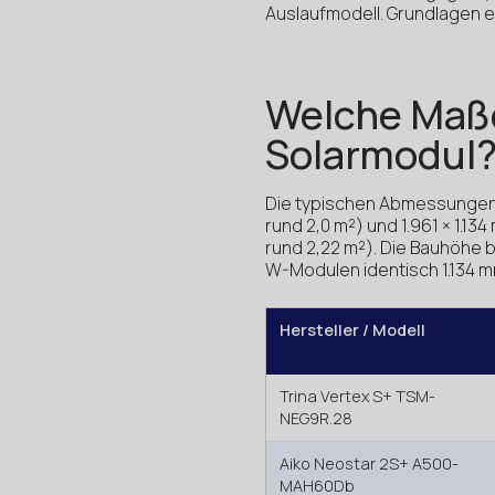
Auslaufmodell. Grundlagen e
Welche Maße
Solarmodul
Die typischen Abmessungen 
rund 2,0 m²) und 1.961 × 1.1
rund 2,22 m²). Die Bauhöhe be
W-Modulen identisch 1.134 
Hersteller / Modell
Trina Vertex S+ TSM-
NEG9R.28
Aiko Neostar 2S+ A500-
MAH60Db