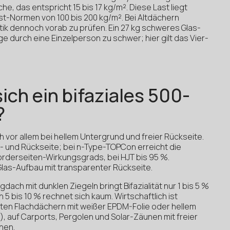
he, das entspricht 15 bis 17 kg/m². Diese Last liegt
st-Normen von 100 bis 200 kg/m². Bei Altdächern
tatik dennoch vorab zu prüfen. Ein 27 kg schweres Glas-
ge durch eine Einzelperson zu schwer; hier gilt das Vier-
ich ein bifaziales 500-
?
ch vor allem bei hellem Untergrund und freier Rückseite.
- und Rückseite; bei n-Type-TOPCon erreicht die
orderseiten-Wirkungsgrads, bei HJT bis 95 %.
Glas-Aufbau mit transparenter Rückseite.
ach mit dunklen Ziegeln bringt Bifazialität nur 1 bis 5 %
 5 bis 10 % rechnet sich kaum. Wirtschaftlich ist
erten Flachdächern mit weißer EPDM-Folie oder hellem
in), auf Carports, Pergolen und Solar-Zäunen mit freier
hen.