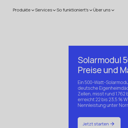
Produkte
Services
So funktioniert's
Über uns
Solarmodul 50
Preise und 
Ein 500-Watt-Solarmodu
deutsche Eigenheimdäch
Zellen, misst rund 1.762 b
erreicht 22 bis 23,5 % 
Nennleistung unter No
Jetzt starten