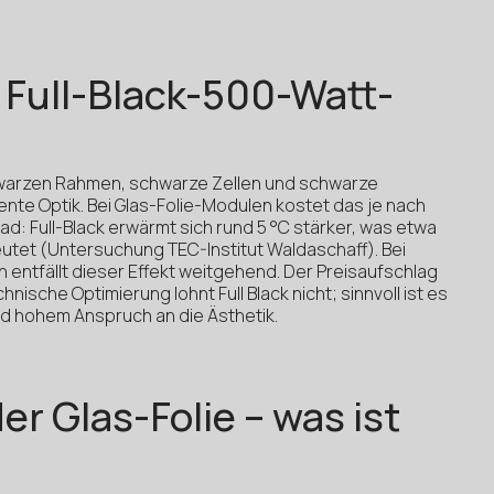
 Full-Black-500-Watt-
chwarzen Rahmen, schwarze Zellen und schwarze
ente Optik. Bei Glas-Folie-Modulen kostet das je nach
: Full-Black erwärmt sich rund 5 °C stärker, was etwa
utet (Untersuchung TEC-Institut Waldaschaff). Bei
 entfällt dieser Effekt weitgehend. Der Preisaufschlag
echnische Optimierung lohnt Full Black nicht; sinnvoll ist es
d hohem Anspruch an die Ästhetik.
er Glas-Folie – was ist