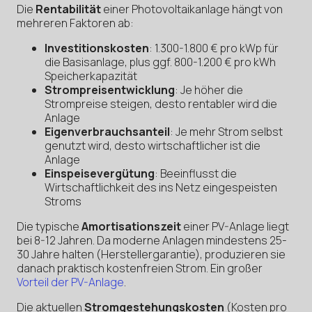
Die
Rentabilität
einer Photovoltaikanlage hängt von
mehreren Faktoren ab:
Investitionskosten
: 1.300-1.800 € pro kWp für
die Basisanlage, plus ggf. 800-1.200 € pro kWh
Speicherkapazität
Strompreisentwicklung
: Je höher die
Strompreise steigen, desto rentabler wird die
Anlage
Eigenverbrauchsanteil
: Je mehr Strom selbst
genutzt wird, desto wirtschaftlicher ist die
Anlage
Einspeisevergütung
: Beeinflusst die
Wirtschaftlichkeit des ins Netz eingespeisten
Stroms
Die typische
Amortisationszeit
einer PV-Anlage liegt
bei 8-12 Jahren. Da moderne Anlagen mindestens 25-
30 Jahre halten (Herstellergarantie), produzieren sie
danach praktisch kostenfreien Strom. Ein großer
Vorteil der PV-Anlage
.
Die aktuellen
Stromgestehungskosten
(Kosten pro