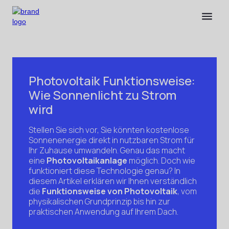
Photovoltaik Funktionsweise:
Wie Sonnenlicht zu Strom
wird
Stellen Sie sich vor, Sie könnten kostenlose
Sonnenenergie direkt in nutzbaren Strom für
Ihr Zuhause umwandeln. Genau das macht
eine
Photovoltaikanlage
möglich. Doch wie
funktioniert diese Technologie genau? In
diesem Artikel erklären wir Ihnen verständlich
die
Funktionsweise von Photovoltaik
, vom
physikalischen Grundprinzip bis hin zur
praktischen Anwendung auf Ihrem Dach.