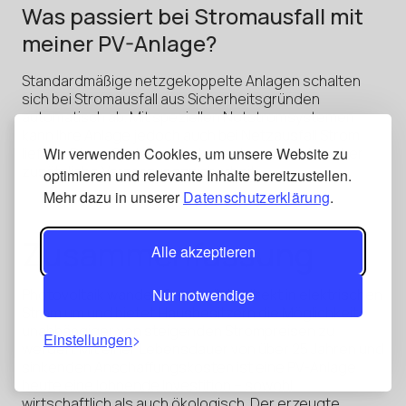
Was passiert bei Stromausfall mit
meiner PV-Anlage?
Standardmäßige netzgekoppelte Anlagen schalten
sich bei Stromausfall aus Sicherheitsgründen
automatisch ab. Mit speziellen Notstromsystemen
kann Ihre Anlage jedoch auch bei Netzausfall Strom
Wir verwenden Cookies, um unsere Website zu
liefern. Diese Systeme sind zwar teurer, bieten aber
zusätzliche Versorgungssicherheit.
optimieren und relevante Inhalte bereitzustellen.
Mehr dazu in unserer
Datenschutzerklärung
.
Zusammenfassung
Alle akzeptieren
Nur notwendige
Photovoltaik wandelt Sonnenlicht direkt in elektrischen
Strom um und bietet Hausbesitzern die Möglichkeit,
unabhängiger von steigenden Strompreisen zu
Einstellungen
werden. Mit einer Lebensdauer von über 25 Jahren und
sinkenden Anschaffungskosten ist eine PV-Anlage
heute eine lohnende Investition – sowohl
wirtschaftlich als auch ökologisch. Der erzeugte