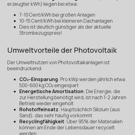
erzeugter kWh) liegen bei etwa:
7-10 Cent/kWh bei großen Anlagen
10-15 Cent/kWh bei kleineren Dachanlagen
Dies ist deutlich günstiger als der aktuelle
Strombezugspreis!
Umweltvorteile der Photovoltaik
Der Umweltnutzen von Photovoltaikanlagen ist
beeindruckend:
CO₂-Einsparung
: Pro kWp werden jährlich etwa
500-600 kg CO₂ eingespart
Energetische Amortisation
: Die Energie, die
zur Herstellung benötigt wird, ist nach 1-2 Jahren
Betrieb wieder eingeholt
Rohstoffeinsatz
: Hauptsächlich Silizium (aus
Sand), das sehr häufig vorkommt
Recyclingfähigkeit
: Über 95% der Materialien
können am Ende der Lebensdauer recycelt
werden