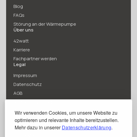
Blog
FAQs
Störung an der Wärmepumpe
Über uns
42watt
Karriere
Fachpartner werden
Legal
Impressum
Datenschutz
AGB
AGB Stromvertrag
Stromvertrag kündigen
Wir verwenden Cookies, um unsere Website zu
Kontakt
optimieren und relevante Inhalte bereitzustellen.
Mehr dazu in unserer
Datenschutzerklärung
.
Infanteriestraße 11 A - Haus C
80797 München