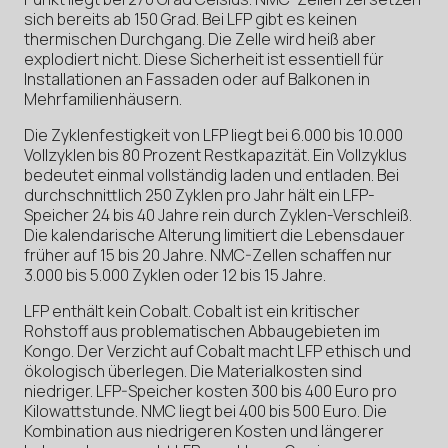
sich bereits ab 150 Grad. Bei LFP gibt es keinen
thermischen Durchgang. Die Zelle wird heiß aber
explodiert nicht. Diese Sicherheit ist essentiell für
Installationen an Fassaden oder auf Balkonen in
Mehrfamilienhäusern.
Die Zyklenfestigkeit von LFP liegt bei 6.000 bis 10.000
Vollzyklen bis 80 Prozent Restkapazität. Ein Vollzyklus
bedeutet einmal vollständig laden und entladen. Bei
durchschnittlich 250 Zyklen pro Jahr hält ein LFP-
Speicher 24 bis 40 Jahre rein durch Zyklen-Verschleiß.
Die kalendarische Alterung limitiert die Lebensdauer
früher auf 15 bis 20 Jahre. NMC-Zellen schaffen nur
3.000 bis 5.000 Zyklen oder 12 bis 15 Jahre.
LFP enthält kein Cobalt. Cobalt ist ein kritischer
Rohstoff aus problematischen Abbaugebieten im
Kongo. Der Verzicht auf Cobalt macht LFP ethisch und
ökologisch überlegen. Die Materialkosten sind
niedriger. LFP-Speicher kosten 300 bis 400 Euro pro
Kilowattstunde. NMC liegt bei 400 bis 500 Euro. Die
Kombination aus niedrigeren Kosten und längerer