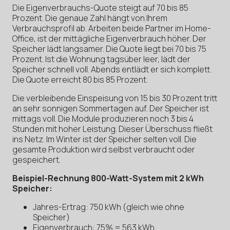
Die Eigenverbrauchs-Quote steigt auf 70 bis 85
Prozent. Die genaue Zahl hängt von Ihrem
Verbrauchsprofil ab. Arbeiten beide Partner im Home-
Office, ist der mittägliche Eigenverbrauch höher. Der
Speicher lädt langsamer. Die Quote liegt bei 70 bis 75
Prozent. Ist die Wohnung tagsüber leer, lädt der
Speicher schnell voll. Abends entlädt er sich komplett.
Die Quote erreicht 80 bis 85 Prozent.
Die verbleibende Einspeisung von 15 bis 30 Prozent tritt
an sehr sonnigen Sommertagen auf. Der Speicher ist
mittags voll. Die Module produzieren noch 3 bis 4
Stunden mit hoher Leistung. Dieser Überschuss fließt
ins Netz. Im Winter ist der Speicher selten voll. Die
gesamte Produktion wird selbst verbraucht oder
gespeichert.
Beispiel-Rechnung 800-Watt-System mit 2 kWh
Speicher:
Jahres-Ertrag: 750 kWh (gleich wie ohne
Speicher)
Eigenverbrauch: 75% = 563 kWh