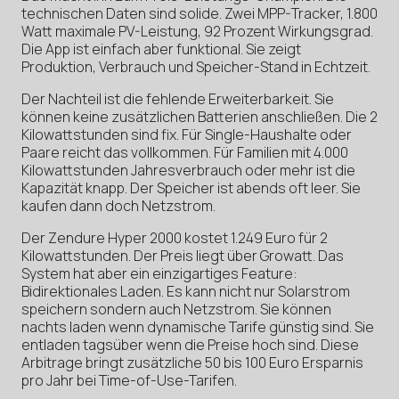
technischen Daten sind solide. Zwei MPP-Tracker, 1.800
Watt maximale PV-Leistung, 92 Prozent Wirkungsgrad.
Die App ist einfach aber funktional. Sie zeigt
Produktion, Verbrauch und Speicher-Stand in Echtzeit.
Der Nachteil ist die fehlende Erweiterbarkeit. Sie
können keine zusätzlichen Batterien anschließen. Die 2
Kilowattstunden sind fix. Für Single-Haushalte oder
Paare reicht das vollkommen. Für Familien mit 4.000
Kilowattstunden Jahresverbrauch oder mehr ist die
Kapazität knapp. Der Speicher ist abends oft leer. Sie
kaufen dann doch Netzstrom.
Der Zendure Hyper 2000 kostet 1.249 Euro für 2
Kilowattstunden. Der Preis liegt über Growatt. Das
System hat aber ein einzigartiges Feature:
Bidirektionales Laden. Es kann nicht nur Solarstrom
speichern sondern auch Netzstrom. Sie können
nachts laden wenn dynamische Tarife günstig sind. Sie
entladen tagsüber wenn die Preise hoch sind. Diese
Arbitrage bringt zusätzliche 50 bis 100 Euro Ersparnis
pro Jahr bei Time-of-Use-Tarifen.