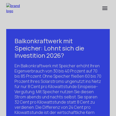
Balkonkraftwerk mit
Speicher: Lohnt sich die
Investition 2026?
Ein Balkonkraftwerk mit Speicher erhöht Ihren
Eigenverbrauch von 30 bis 40 Prozent auf 70
bis 85 Prozent. Ohne Speicher fließen 60 bis 70
Prozent Ihres Solarstroms ungenutzt ins Netz
für nur 8 Cent pro Kilowattstunde Einspeise-
Vergütung. Mit Speicher nutzen Sie diesen
Strom abends und nachts selbst. Sie sparen
32 Cent pro Kilowattstunde statt 8 Cent zu
verdienen. Die Differenz von 24 Cent pro
Kilowattstunde ist der wirtschaftliche Kern