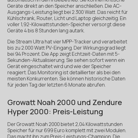
Geräte direkt an den Speicher anschließen. Die AC-
Ausgangs-Leistung liegt bei 2.300 Watt. Das reicht für
Kühlschrank, Router, Licht und Laptop gleichzeitig. Ein
voller 1,92-Kilowattstunden-Speicher versorgt diese
Geräte 4 bis 8 Stunden lang autark.
Die Stream Ultra hat vier MPP-Tracker und verarbeitet
bis zu 2.000 Watt PV-Eingang. Der Wirkungsgrad liegt
bei 94 Prozent. Die App zeigt Echtzeit-Daten mit 5-
Sekunden-Aktualisierung. Sie sehen sofort wenn ein
Gerät eingeschaltet wird und wie der Speicher
reagiert. Das Monitoring ist detaillierter als bei den
meisten Konkurrenten. Sie können historische Daten
für jeden Tag der letzten 6 Monate abrufen.
Growatt Noah 2000 und Zendure
Hyper 2000: Preis-Leistung
Der Growatt Noah 2000 bietet 2,04 Kilowattstunden
Speicher für nur 699 Euro komplett mit zwei Modulen.
Das macht ihn zum Preis-Leistungs-Champion. Die