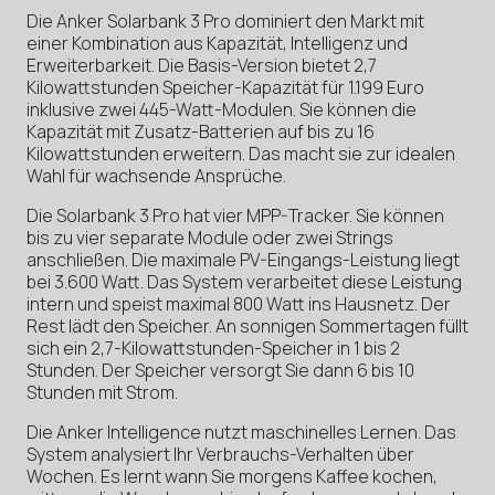
Die Anker Solarbank 3 Pro dominiert den Markt mit
einer Kombination aus Kapazität, Intelligenz und
Erweiterbarkeit. Die Basis-Version bietet 2,7
Kilowattstunden Speicher-Kapazität für 1.199 Euro
inklusive zwei 445-Watt-Modulen. Sie können die
Kapazität mit Zusatz-Batterien auf bis zu 16
Kilowattstunden erweitern. Das macht sie zur idealen
Wahl für wachsende Ansprüche.
Die Solarbank 3 Pro hat vier MPP-Tracker. Sie können
bis zu vier separate Module oder zwei Strings
anschließen. Die maximale PV-Eingangs-Leistung liegt
bei 3.600 Watt. Das System verarbeitet diese Leistung
intern und speist maximal 800 Watt ins Hausnetz. Der
Rest lädt den Speicher. An sonnigen Sommertagen füllt
sich ein 2,7-Kilowattstunden-Speicher in 1 bis 2
Stunden. Der Speicher versorgt Sie dann 6 bis 10
Stunden mit Strom.
Die Anker Intelligence nutzt maschinelles Lernen. Das
System analysiert Ihr Verbrauchs-Verhalten über
Wochen. Es lernt wann Sie morgens Kaffee kochen,