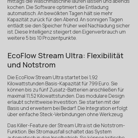
mittags die Waschmaschine laufen lassen und abends
kochen. Die Software optimiert die Entladung
automatisch. An bewölkten Tagen hält sie mehr
Kapazität zurück für den Abend. An sonnigen Tagen
entlädt sie den Speicher früher weil Nachladung sicher
ist. Diese Intelligenz steigert den Eigenverbrauch um
weitere 5 bis 10 Prozentpunkte.
EcoFlow Stream Ultra: Flexibilität
und Notstrom
Die EcoFlow Stream Ultra startet bei 1,92
Kilowattstunden Basis-Kapazität für 799 Euro. Sie
können bis zu fünf Zusatz-Batterien anschließen für
maximal 11,52 Kilowattstunden. Das modulare Design
erlaubt schrittweise Investition. Sie starten mit der
Basis und erweitern bei Bedarf. Die Integration erfolgt
über einfache Steck-Verbindungen ohne Werkzeug.
Das Killer-Feature der Stream Ultra ist die Notstrom-
Funktion. Bei Stromausfall schaltet das System
automatisch in den Inselbetrieb. Sie können kritische