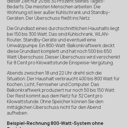
dieser Zeit nur 20 bis 30 Prozent seines Tages-
Bedarfs. Die meisten Menschen arbeiten. Die
Wohnung ist leer außer Kühlschrank und Standby-
Geräten. Der Überschuss fließt ins Netz.
Die Grundlast eines durchschnittlichen Haushalts liegt
bei 150 bis 300 Watt. Das sind Kühlschrank, WLAN-
Router, Standby-Geräte und eventuell eine
Umwälzpumpe. Ein 800-Watt-Balkonkraftwerk deckt
diese Grundlast komplett und hat noch 500 bis 650
Watt Überschuss. Dieser Überschuss wird verschenkt
für 8 Cent pro Kilowattstunde Einspeise-Vergütung.
Abends zwischen 18 und 22 Uhr dreht sich die
Situation. Der Haushalt verbraucht 400 bis 800 Watt für
Kochen, Licht, Fernseher und Computer. Das
Balkonkraftwerk produziert nur noch 50 bis 150 Watt.
Der Rest kommt aus dem Netz für 32 Cent pro
Kilowattstunde. Ohne Speicher können Sie den
mittäglichen Überschuss nicht für den Abend
aufheben.
Beispiel-Rechnung 800-Watt-System ohne