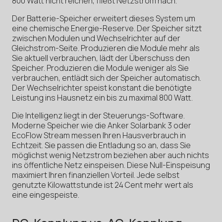
800 Watt nicht reichen, fließt Netzstrom nach.
Der Batterie-Speicher erweitert dieses System um
eine chemische Energie-Reserve. Der Speicher sitzt
zwischen Modulen und Wechselrichter auf der
Gleichstrom-Seite. Produzieren die Module mehr als
Sie aktuell verbrauchen, lädt der Überschuss den
Speicher. Produzieren die Module weniger als Sie
verbrauchen, entlädt sich der Speicher automatisch.
Der Wechselrichter speist konstant die benötigte
Leistung ins Hausnetz ein bis zu maximal 800 Watt.
Die Intelligenz liegt in der Steuerungs-Software.
Moderne Speicher wie die Anker Solarbank 3 oder
EcoFlow Stream messen Ihren Hausverbrauch in
Echtzeit. Sie passen die Entladung so an, dass Sie
möglichst wenig Netzstrom beziehen aber auch nichts
ins öffentliche Netz einspeisen. Diese Null-Einspeisung
maximiert Ihren finanziellen Vorteil. Jede selbst
genutzte Kilowattstunde ist 24 Cent mehr wert als
eine eingespeiste.