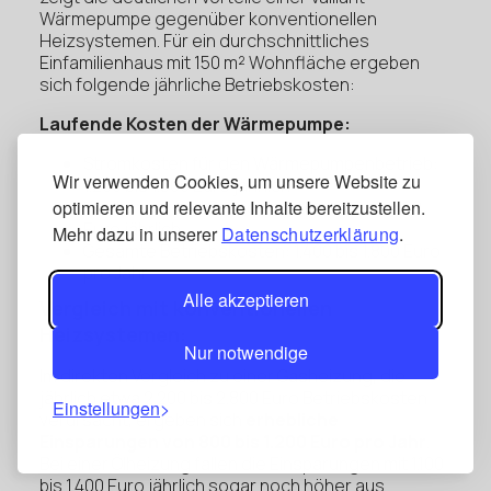
Wärmepumpe gegenüber konventionellen
Heizsystemen. Für ein durchschnittliches
Einfamilienhaus mit 150 m² Wohnfläche ergeben
sich folgende jährliche Betriebskosten:
Laufende Kosten der Wärmepumpe:
Stromkosten für den Wärmepumpenbetrieb:
Wir verwenden Cookies, um unsere Website zu
1.200 bis 1.500 Euro jährlich
Wartungs- und Servicekosten: 200 bis 300
optimieren und relevante Inhalte bereitzustellen.
Euro jährlich
Mehr dazu in unserer
Datenschutzerklärung
.
Gesamte Betriebskosten: 1.400 bis 1.800 Euro
pro Jahr
Alle akzeptieren
Vergleich mit konventionellen
Heizsystemen:
Nur notwendige
Im direkten Vergleich zu einer Gasheizung, die
jährlich etwa 2.200 bis 2.800 Euro Betriebskosten
Einstellungen
verursacht, ergeben sich
erhebliche
Einsparungen von 800 bis 1.200 Euro pro Jahr
.
Bei einer Ölheizung fallen die Einsparungen mit 1.100
bis 1.400 Euro jährlich sogar noch höher aus.