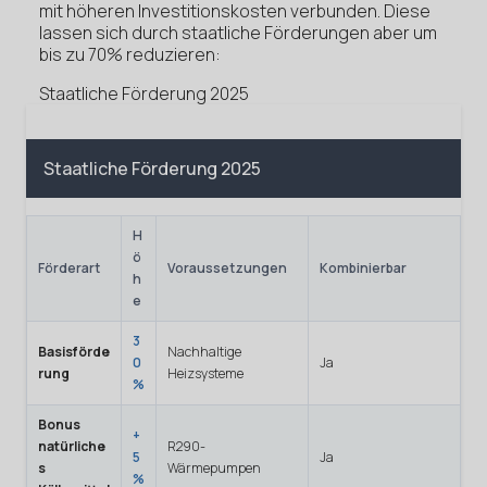
mit höheren Investitionskosten verbunden. Diese
lassen sich durch staatliche Förderungen aber um
bis zu 70% reduzieren:
Staatliche Förderung 2025
Staatliche Förderung 2025
H
ö
Förderart
Voraussetzungen
Kombinierbar
h
e
3
Basisförde
Nachhaltige
0
Ja
rung
Heizsysteme
%
Bonus
+
natürliche
R290-
5
Ja
s
Wärmepumpen
%