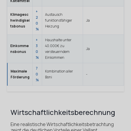
Kältemittel
+
Klimagesc
Austausch
2
hwindigkei
funktionsfähiger
Ja
0
tsbonus
Heizung
%
+
Haushalte unter
Einkomme
3
40.000€ zu
Ja
nsbonus
0
versteuerndem
%
Einkommen
7
Maximale
Kombination aller
0
-
Förderung
Boni
%
Wirtschaftlichkeitsberechnung
Eine realistische Wirtschaftlichkeitsbetrachtung
zeigt die deutlichen Vorteile einer Vaillant