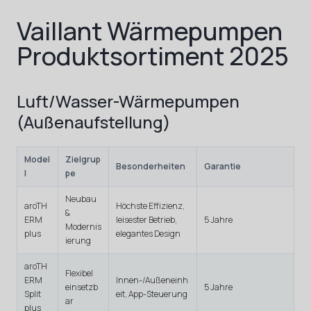
Vaillant Wärmepumpen
Produktsortiment 2025
Luft/Wasser-Wärmepumpen
(Außenaufstellung)
Model
Zielgrup
Besonderheiten
Garantie
l
pe
Neubau
aroTH
Höchste Effizienz,
&
ERM
leisester Betrieb,
5 Jahre
Modernis
plus
elegantes Design
ierung
aroTH
Flexibel
ERM
Innen-/Außeneinh
einsetzb
5 Jahre
Split
eit, App-Steuerung
ar
plus