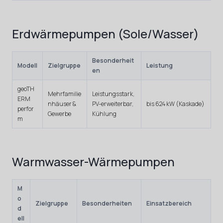
Erdwärmepumpen (Sole/Wasser)
Besonderheit
Modell
Zielgruppe
Leistung
en
geoTH
Mehrfamilie
Leistungsstark,
ERM
nhäuser &
PV-erweiterbar,
bis 624 kW (Kaskade)
perfor
Gewerbe
Kühlung
m
Warmwasser-Wärmepumpen
M
o
Zielgruppe
Besonderheiten
Einsatzbereich
d
ell