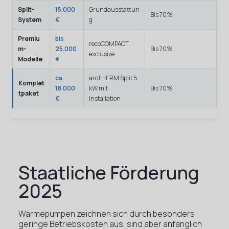
Split-
15.000
Grundausstattun
Bis 70%
System
€
g
Premiu
bis
recoCOMPACT
m-
25.000
Bis 70%
exclusive
Modelle
€
ca.
aroTHERM Split 5
Komplet
18.000
kW mit
Bis 70%
tpaket
€
Installation
Staatliche Förderung
2025
Wärmepumpen zeichnen sich durch besonders
geringe Betriebskosten aus, sind aber anfänglich