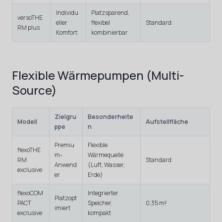
Individu
Platzsparend,
versoTHE
eller
flexibel
Standard
RM plus
Komfort
kombinierbar
Flexible Wärmepumpen (Multi-
Source)
Zielgru
Besonderheite
Modell
Aufstellfläche
ppe
n
Premiu
Flexible
flexoTHE
m-
Wärmequelle
RM
Standard
Anwend
(Luft, Wasser,
exclusive
er
Erde)
flexoCOM
Integrierter
Platzopt
PACT
Speicher,
0,35 m²
imiert
exclusive
kompakt