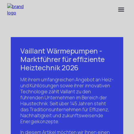
Vaillant Wärmepumpen -
Marktführer für effiziente
Heiztechnik 2026
Mit ihrem umfangreichen Angebot an Heiz-
und Kühllösungen sowie ihrer innovativen
Technologie zählt Vaillant zu den
führenden Unternehmen im Bereich der
Haustechnik. Seit über 145 Jahren steht
das Traditionsunternehmen für Effizienz,
Nachhaltigkeit und zukunftsweisende
Energiekonzepte.
In diesem Artikel möchten wir Ihnen einen