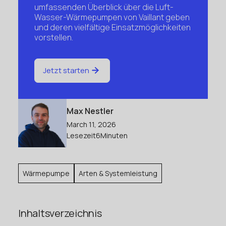
umfassenden Überblick über die Luft-
Wasser-Wärmepumpen von Vaillant geben
und deren vielfältige Einsatzmöglichkeiten
vorstellen.
Jetzt starten
Max Nestler
March 11, 2026
Lesezeit
6
Minuten
Wärmepumpe
Arten & Systemleistung
Inhaltsverzeichnis