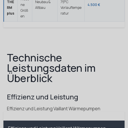
THE
Neubau &
75°C
ne
4.500 €
RM
Altbau
Vorlauftempe
Größ
plus
ratur
en
Technische
Leistungsdaten im
Überblick
Effizienz und Leistung
Effizienz und Leistung Vaillant Wärmepumpen