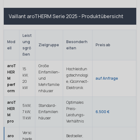
Vaillant aroTHERM Serie 2025 - Produktübersicht
Leist
Mod
ung
Besonderh
Zielgruppe
Preis ab
ell
sgrö
eiten
ßen
aroT
Große
15
Hochleistun
HER
Einfamilien-
kW,
gstechnologi
M
und
auf Anfrage
20
e, iQconnect-
perf
Mehrfamilie
kW
Elektronik
orm
nhäuser
aroT
Optimales
5 kW,
Standard-
HER
Preis-
7 kW,
Einfamilien
6.500 €
M
Leistungs-
11 kW
häuser
pro
Verhältnis
Versc
aro
Bestseller,
hiede