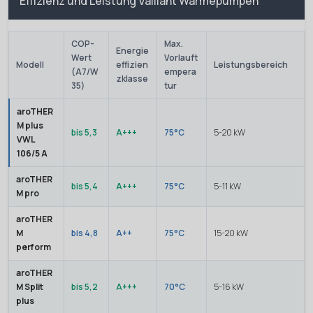
Effizienz und Leistung Vaillant Wärmepumpen
COP-
Max.
Energie
Wert
Vorlauft
Modell
effizien
Leistungsbereich
(A7/W
empera
zklasse
35)
tur
aroTHER
M plus
bis 5,3
A+++
75°C
5-20 kW
VWL
106/5 A
aroTHER
bis 5,4
A+++
75°C
5-11 kW
M pro
aroTHER
M
bis 4,8
A++
75°C
15-20 kW
perform
aroTHER
M Split
bis 5,2
A+++
70°C
5-16 kW
plus