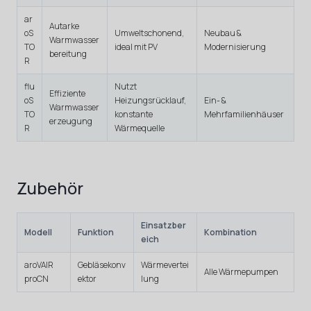
ar
Autarke
oS
Umweltschonend,
Neubau &
Warmwasser
TO
ideal mit PV
Modernisierung
bereitung
R
flu
Nutzt
Effiziente
oS
Heizungsrücklauf,
Ein- &
Warmwasser
TO
konstante
Mehrfamilienhäuser
erzeugung
R
Wärmequelle
Zubehör
Einsatzber
Modell
Funktion
Kombination
eich
aroVAIR
Gebläsekonv
Wärmevertei
Alle Wärmepumpen
proCN
ektor
lung