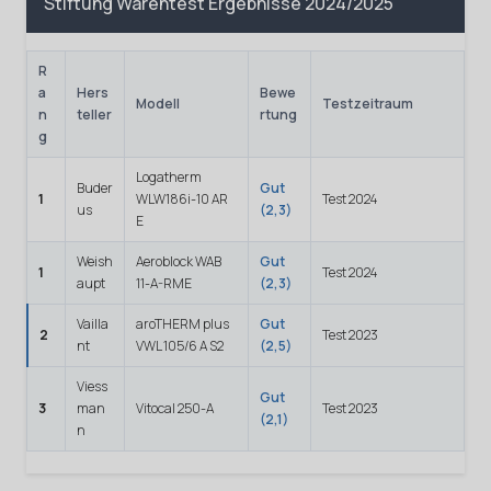
Stiftung Warentest Ergebnisse 2024/2025
R
a
Hers
Bewe
Modell
Testzeitraum
n
teller
rtung
g
Logatherm
Buder
Gut
1
WLW186i-10 AR
Test 2024
us
(2,3)
E
Weish
Aeroblock WAB
Gut
1
Test 2024
aupt
11-A-RME
(2,3)
Vailla
aroTHERM plus
Gut
2
Test 2023
nt
VWL 105/6 A S2
(2,5)
Viess
Gut
3
man
Vitocal 250-A
Test 2023
(2,1)
n