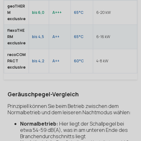
geoTHER
M
bis 6,0
A+++
65°C
6-20 kW
exclusive
flexoTHE
RM
bis 4,5
A++
65°C
6-16 kW
exclusive
recoCOM
PACT
bis 4,2
A++
60°C
4-8 kW
exclusive
Geräuschpegel-Vergleich
Prinzipiell können Sie beim Betrieb zwischen dem
Normalbetrieb und dem leiseren Nachtmodus wählen:
Normalbetrieb:
Hier liegt der Schallpegel bei
etwa 54-59 dB(A), was in am unteren Ende des
Branchendurchschnitts liegt