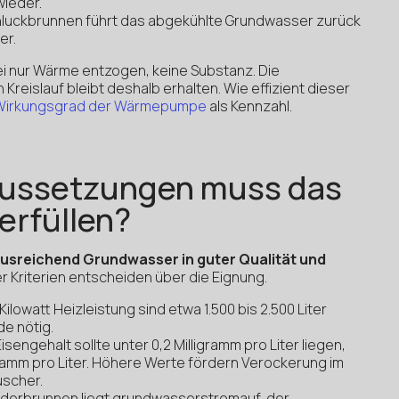
wieder.
luckbrunnen führt das abgekühlte Grundwasser zurück
er.
 nur Wärme entzogen, keine Substanz. Die
reislauf bleibt deshalb erhalten. Wie effizient dieser
Wirkungsgrad der Wärmepumpe
als Kennzahl.
aussetzungen muss das
erfüllen?
usreichend Grundwasser in guter Qualität und
r Kriterien entscheiden über die Eignung.
 Kilowatt Heizleistung sind etwa 1.500 bis 2.500 Liter
e nötig.
isengehalt sollte unter 0,2 Milligramm pro Liter liegen,
gramm pro Liter. Höhere Werte fördern Verockerung im
scher.
derbrunnen liegt grundwasserstromauf, der