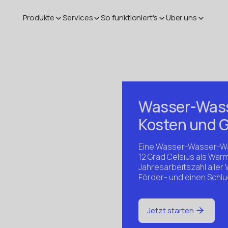
Produkte
Services
So funktioniert's
Über uns
Wasser-Was
Kosten und 
Eine Wasser-Wasser-Wä
12 Grad Celsius als Wärm
Jahresarbeitszahl alle
Förder- und einen Schlu
Jetzt starten