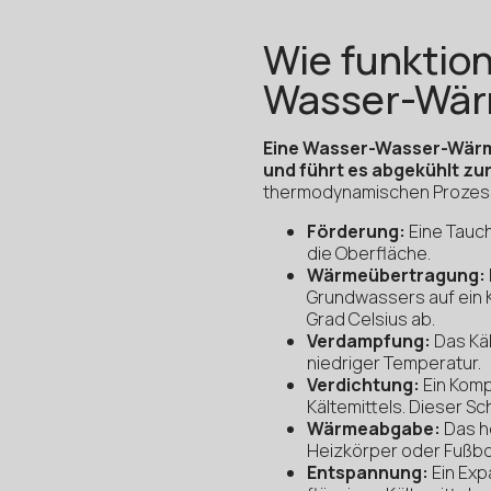
Wie funktion
Wasser-Wä
Eine Wasser-Wasser-Wärm
und führt es abgekühlt zu
thermodynamischen Prozess 
Förderung:
Eine Tauc
die Oberfläche.
Wärmeübertragung:
Grundwassers auf ein K
Grad Celsius ab.
Verdampfung:
Das Käl
niedriger Temperatur.
Verdichtung:
Ein Komp
Kältemittels. Dieser Sc
Wärmeabgabe:
Das he
Heizkörper oder Fußb
Entspannung:
Ein Exp