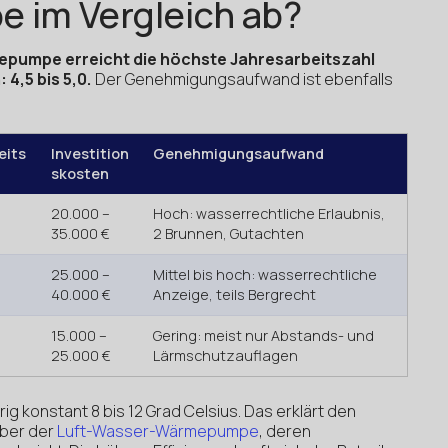
im Vergleich ab?
pumpe erreicht die höchste Jahresarbeitszahl
4,5 bis 5,0.
Der Genehmigungsaufwand ist ebenfalls
eits
Investition
Genehmigungsaufwand
skosten
20.000 –
Hoch: wasserrechtliche Erlaubnis,
35.000 €
2 Brunnen, Gutachten
25.000 –
Mittel bis hoch: wasserrechtliche
40.000 €
Anzeige, teils Bergrecht
15.000 –
Gering: meist nur Abstands- und
25.000 €
Lärmschutzauflagen
ig konstant 8 bis 12 Grad Celsius. Das erklärt den
über der
Luft-Wasser-Wärmepumpe
, deren