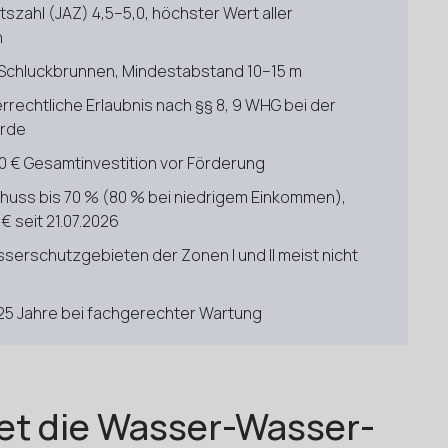
tszahl (JAZ) 4,5–5,0, höchster Wert aller
n
 Schluckbrunnen, Mindestabstand 10–15 m
echtliche Erlaubnis nach §§ 8, 9 WHG bei der
rde
0 € Gesamtinvestition vor Förderung
uss bis 70 % (80 % bei niedrigem Einkommen),
 seit 21.07.2026
serschutzgebieten der Zonen I und II meist nicht
25 Jahre bei fachgerechter Wartung
et die Wasser-Wasser-