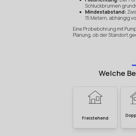
Schluckbrunnen grun
Mindestabstand:
Zwis
15 Metern, abhängig v
Eine Probebohrung mit Pump
Planung, ob der Standort gee