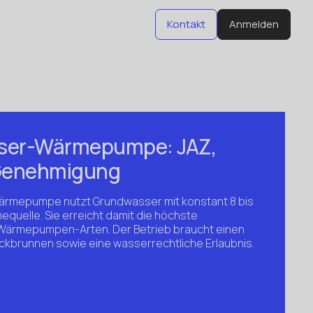
Kontakt
Anmelden
Kontakt
Anmelden
ser-Wärmepumpe: JAZ,
Genehmigung
rmepumpe nutzt Grundwasser mit konstant 8 bis
equelle. Sie erreicht damit die höchste
r Wärmepumpen-Arten. Der Betrieb braucht einen
ckbrunnen sowie eine wasserrechtliche Erlaubnis.