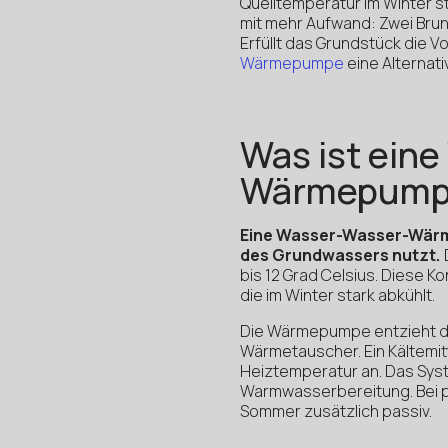
Quelltemperatur im Winter sta
mit mehr Aufwand: Zwei Brunn
Erfüllt das Grundstück die V
Wärmepumpe
eine Alternativ
Was ist ein
Wärmepump
Eine Wasser-Wasser-Wärm
des Grundwassers nutzt.
bis 12 Grad Celsius. Diese K
die im Winter stark abkühlt.
Die Wärmepumpe entzieht 
Wärmetauscher. Ein Kältemit
Heiztemperatur an. Das Sys
Warmwasserbereitung. Bei p
Sommer zusätzlich passiv.