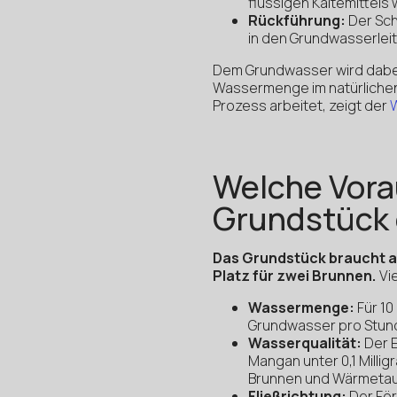
flüssigen Kältemittels 
Rückführung:
Der Sch
in den Grundwasserleit
Dem Grundwasser wird dabei
Wassermenge im natürlichen K
Prozess arbeitet, zeigt der
Welche Vor
Grundstück 
Das Grundstück braucht a
Platz für zwei Brunnen.
Vie
Wassermenge:
Für 10
Grundwasser pro Stund
Wasserqualität:
Der E
Mangan unter 0,1 Milli
Brunnen und Wärmetau
Fließrichtung:
Der För