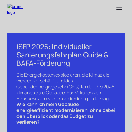
iSFP 2025: Individueller
Sanierungsfahrplan Guide &
BAFA-Förderung
Die Energiekosten explodieren, die Klimaziele
werden verschärft und das
Gebäudeenergiegesetz (GEG) fordert bis 2045
klimaneutrale Gebäude. Für Millionen von
Hausbesitzern stellt sich die drängende Frage:
Wie kann ich mein Gebäude
energieeffizient modernisieren, ohne dabei
den Überblick oder das Budget zu
verlieren?