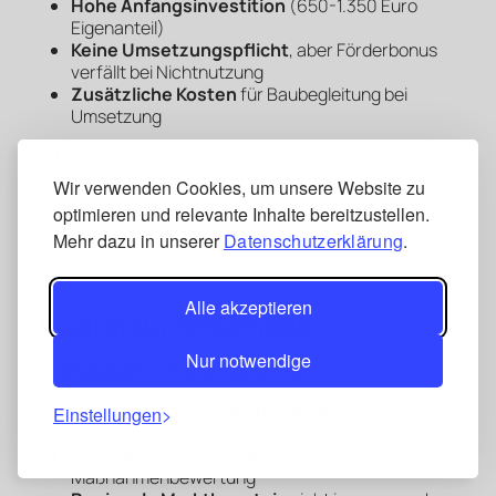
Hohe Anfangsinvestition
(650-1.350 Euro
Eigenanteil)
Keine Umsetzungspflicht
, aber Förderbonus
verfällt bei Nichtnutzung
Zusätzliche Kosten
für Baubegleitung bei
Umsetzung
Zeitaufwand:
Wir verwenden Cookies, um unsere Website zu
Längere Vorlaufzeit
vor Sanierungsbeginn
optimieren und relevante Inhalte bereitzustellen.
Koordination mit Energieberater
erforderlich
Mehr dazu in unserer
Datenschutzerklärung
.
Umfangreiche Dokumentation
und
Datensammlung
Alle akzeptieren
Qualitätsunterschiede
Nur notwendige
Abhängigkeit vom Energieberater:
Unterschiedliche Beratungsqualität
je nach
Einstellungen
Anbieter
Varying Praxiserfahrung
bei der
Maßnahmenbewertung