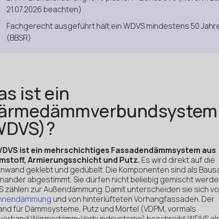
21.07.2026 beachten)
Fachgerecht ausgeführt hält ein WDVS mindestens 50 Jahr
(BBSR)
s ist ein
ärmedämmverbundsystem
WDVS)?
WDVS ist ein mehrschichtiges Fassadendämmsystem aus
stoff, Armierungsschicht und Putz.
Es wird direkt auf die
nwand geklebt und gedübelt. Die Komponenten sind als Baus
inander abgestimmt. Sie dürfen nicht beliebig gemischt werde
 zählen zur Außendämmung. Damit unterscheiden sie sich v
Innendämmung
und von hinterlüfteten Vorhangfassaden. Der
and für Dämmsysteme, Putz und Mörtel (VDPM, vormals
verband Wärmedämm-Verbundsysteme) beschreibt WDVS al