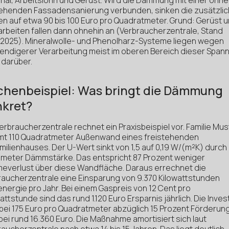
rial, Arbeitslohn und Gerüst. Wird die Dämmung mit einer ohne
ehenden Fassadensanierung verbunden, sinken die zusätzli
en auf etwa 90 bis 100 Euro pro Quadratmeter. Grund: Gerüst 
arbeiten fallen dann ohnehin an (Verbraucherzentrale, Stand
0.2025). Mineralwolle- und Phenolharz-Systeme liegen wegen
endigerer Verarbeitung meist im oberen Bereich dieser Span
 darüber.
chenbeispiel: Was bringt die Dämmung
nkret?
erbraucherzentrale rechnet ein Praxisbeispiel vor. Familie Mus
t 110 Quadratmeter Außenwand eines freistehenden
milienhauses. Der U-Wert sinkt von 1,5 auf 0,19 W/(m²K) durch
imeter Dämmstärke. Das entspricht 87 Prozent weniger
everlust über diese Wandfläche. Daraus errechnet die
raucherzentrale eine Einsparung von 9.370 Kilowattstunden
nergie pro Jahr. Bei einem Gaspreis von 12 Cent pro
attstunde sind das rund 1.120 Euro Ersparnis jährlich. Die Invest
 bei 175 Euro pro Quadratmeter abzüglich 15 Prozent Förderung
bei rund 16.360 Euro. Die Maßnahme amortisiert sich laut