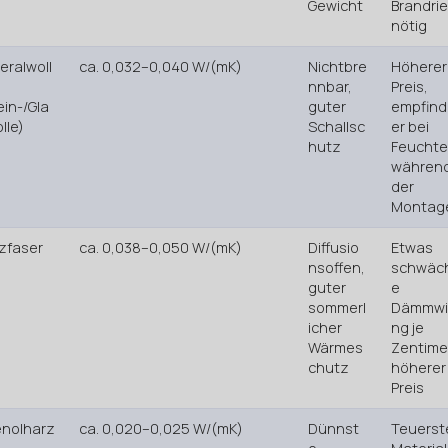
Gewicht
Brandrie
nötig
eralwoll
ca. 0,032–0,040 W/(mK)
Nichtbre
Höherer
nnbar,
Preis,
ein-/Gla
guter
empfind
lle)
Schallsc
er bei
hutz
Feuchte
währen
der
Montag
zfaser
ca. 0,038–0,050 W/(mK)
Diffusio
Etwas
nsoffen,
schwäc
guter
e
sommerl
Dämmwi
icher
ng je
Wärmes
Zentime
chutz
höherer
Preis
nolharz
ca. 0,020–0,025 W/(mK)
Dünnst
Teuerst