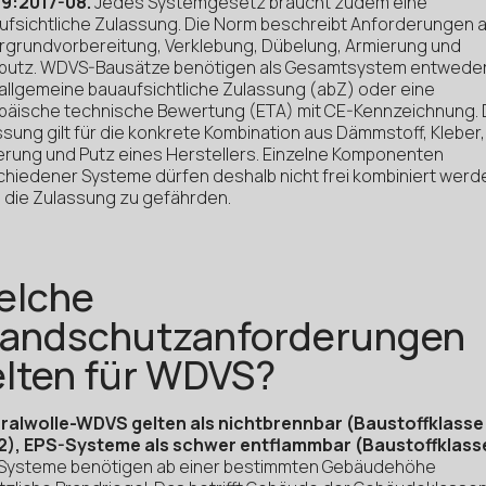
9:2017-08.
Jedes Systemgesetz braucht zudem eine
ufsichtliche Zulassung. Die Norm beschreibt Anforderungen 
rgrundvorbereitung, Verklebung, Dübelung, Armierung und
putz. WDVS-Bausätze benötigen als Gesamtsystem entwede
 allgemeine bauaufsichtliche Zulassung (abZ) oder eine
päische technische Bewertung (ETA) mit CE-Kennzeichnung. 
sung gilt für die konkrete Kombination aus Dämmstoff, Kleber,
erung und Putz eines Herstellers. Einzelne Komponenten
chiedener Systeme dürfen deshalb nicht frei kombiniert werd
 die Zulassung zu gefährden.
elche
randschutzanforderungen
lten für WDVS?
ralwolle-WDVS gelten als nichtbrennbar (Baustoffklasse
2), EPS-Systeme als schwer entflammbar (Baustoffklasse
Systeme benötigen ab einer bestimmten Gebäudehöhe