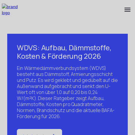
WDVS: Aufbau, Dämmstoffe,
Kosten & Förderung 2026
Ein Wärmedämmverbundsystem (WDVS)
besteht aus Dämmstoff, Armierungsschicht
und Putz. Es wird geklebt und gedübelt auf die
Außenwand aufgebracht und senkt den U-
Wert oft von über 1,0 auf 0,20 bis 0,24
W/(m²K). Dieser Ratgeber zeigt Aufbau,
Dämmstoffe, Kosten pro Quadratmeter,
Normen, Brandschutz und die aktuelle BAFA-
Förderung für 2026.