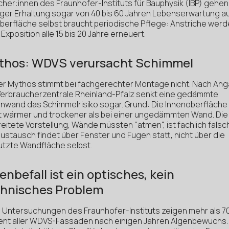
her:innen des Fraunhofer-Instituts für Bauphysik (IBP) gehen
tiger Erhaltung sogar von 40 bis 60 Jahren Lebenserwartung a
Oberfläche selbst braucht periodische Pflege: Anstriche werd
Exposition alle 15 bis 20 Jahre erneuert.
thos: WDVS verursacht Schimmel
er Mythos stimmt bei fachgerechter Montage nicht. Nach An
Verbraucherzentrale Rheinland-Pfalz senkt eine gedämmte
nwand das Schimmelrisiko sogar. Grund: Die Innenoberfläche
bt wärmer und trockener als bei einer ungedämmten Wand. Die
eitete Vorstellung, Wände müssten "atmen", ist fachlich falsch
ustausch findet über Fenster und Fugen statt, nicht über die
utzte Wandfläche selbst.
enbefall ist ein optisches, kein
chnisches Problem
 Untersuchungen des Fraunhofer-Instituts zeigen mehr als 7
ent aller WDVS-Fassaden nach einigen Jahren Algenbewuchs.