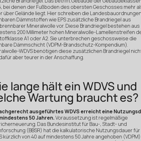
tzliche Brandriegel. Das betrifft Gebäude der Gebäudeklassen
5, bei denen der Fußboden des obersten Geschosses mehr al
r über Gelände liegt. Hier schreiben die Landesbauordnungen
nbaren Dämmstoffen wie EPS zusätzliche Brandriegel aus
tbrennbarer Mineralwolle vor. Diese Brandriegel bestehen aus
estens 200 Millimeter hohen Mineralwolle-Lamellenstreifen d
toffklasse A1 oder A2. Sie unterbrechen geschossweise die
nbare Dämmschicht (VDPM-Brandschutz-Kompendium).
ralwolle-WDVS benötigen diese zusätzlichen Brandriegel nich
dafür aber teurer in der Anschaffung.
e lange hält ein WDVS und
lche Wartung braucht es?
fachgerecht ausgeführtes WDVS erreicht eine Nutzungs
mindestens 50 Jahren.
Voraussetzung ist regelmäßige
richerneuerung. Das Bundesinstitut für Bau-, Stadt- und
forschung (BBSR) hat die kalkulatorische Nutzungsdauer für
 kürzlich von 40 auf mindestens 50 Jahre angehoben (VDPM)