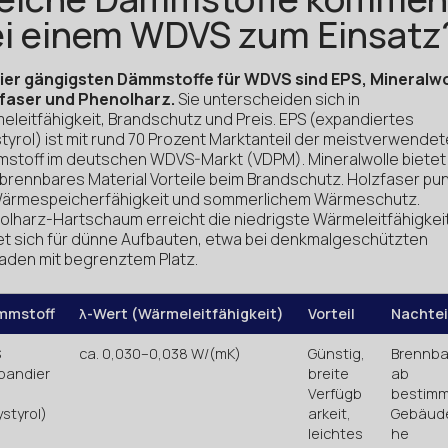
i einem WDVS zum Einsatz
vier gängigsten Dämmstoffe für WDVS sind EPS, Mineralwo
faser und Phenolharz.
Sie unterscheiden sich in
eleitfähigkeit, Brandschutz und Preis. EPS (expandiertes
tyrol) ist mit rund 70 Prozent Marktanteil der meistverwendet
stoff im deutschen WDVS-Markt (VDPM). Mineralwolle bietet 
tbrennbares Material Vorteile beim Brandschutz. Holzfaser pu
Wärmespeicherfähigkeit und sommerlichem Wärmeschutz.
olharz-Hartschaum erreicht die niedrigste Wärmeleitfähigkeit
et sich für dünne Aufbauten, etwa bei denkmalgeschützten
aden mit begrenztem Platz.
mmstoff
λ-Wert (Wärmeleitfähigkeit)
Vorteil
Nachtei
S
ca. 0,030–0,038 W/(mK)
Günstig,
Brennba
pandier
breite
ab
Verfügb
bestimm
ystyrol)
arkeit,
Gebäud
leichtes
he