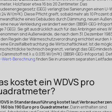
imeter, Holzfaser etwa 16 bis 20 Zentimeter. Das
udeenergiegesetz (GEG) verlangt bei Sanierungen einen U-
,24 W/(m²K). Diese Pflicht greift, sobald mehr als 10 Prozent 
nwandfläche eines Gebäudes durch Dämmung, neuen Außen
 eine neue Verkleidung verändert werden (BBSR-GEG-Infoport
e 7 GEG). Sie gilt ausdrücklich auch für das Anbringen eines 
enommen sind Außenwände, die nach dem 31. Dezember 198
 den Regeln der Wärmeschutzverordnung errichtet wurden. H
 eine Einzelfallbetrachtung die Wirtschaftlichkeit. Ist die mögl
schichtdicke technisch begrenzt, verlangt das GEG mindes
n Dämmstoff mit λ ≤ 0,035 W/(m²K) (BBSR-GEG-Infoportal). Det
-Wert-Berechnung
finden Sie in unserem separaten Leitfade
s kostet ein WDVS pro
uadratmeter?
WDVS in Standardausführung kostet laut Verbraucherzen
 160 bis 190 Euro pro Quadratmeter.
Darin enthalten sind