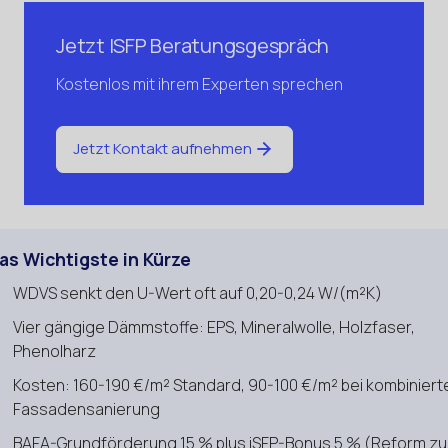
Jetzt ISFP Beratungsgespräch
Kostenlos mit ihrem Experten sprechen
Jetzt Kontakt aufnehmen
as Wichtigste in Kürze
WDVS senkt den U-Wert oft auf 0,20-0,24 W/(m²K)
Vier gängige Dämmstoffe: EPS, Mineralwolle, Holzfaser,
Phenolharz
Kosten: 160-190 €/m² Standard, 90-100 €/m² bei kombiniert
Fassadensanierung
BAFA-Grundförderung 15 % plus iSFP-Bonus 5 % (Reform z