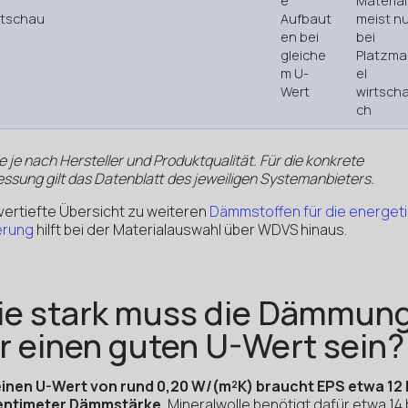
e
Material
rtschau
Aufbaut
meist nu
en bei
bei
gleiche
Platzm
m U-
el
Wert
wirtschaf
ch
 je nach Hersteller und Produktqualität. Für die konkrete
sung gilt das Datenblatt des jeweiligen Systemanbieters.
 vertiefte Übersicht zu weiteren
Dämmstoffen für die energet
erung
hilft bei der Materialauswahl über WDVS hinaus.
ie stark muss die Dämmun
r einen guten U-Wert sein?
einen U-Wert von rund 0,20 W/(m²K) braucht EPS etwa 12 
entimeter Dämmstärke.
Mineralwolle benötigt dafür etwa 14 