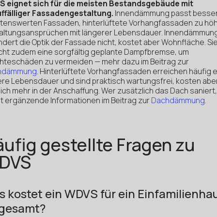
 eignet sich für die meisten Bestandsgebäude mit
ffälliger Fassadengestaltung.
Innendämmung passt besser
ltenswerten Fassaden, hinterlüftete Vorhangfassaden zu hö
altungsansprüchen mit längerer Lebensdauer. Innendämmun
dert die Optik der Fassade nicht, kostet aber Wohnfläche. Si
cht zudem eine sorgfältig geplante Dampfbremse, um
hteschäden zu vermeiden — mehr dazu im Beitrag zur
endämmung
. Hinterlüftete Vorhangfassaden erreichen häufig 
ere Lebensdauer und sind praktisch wartungsfrei, kosten abe
ich mehr in der Anschaffung. Wer zusätzlich das Dach saniert,
et ergänzende Informationen im Beitrag zur
Dachdämmung
.
ufig gestellte Fragen zu
DVS
 kostet ein WDVS für ein Einfamilienha
sgesamt?