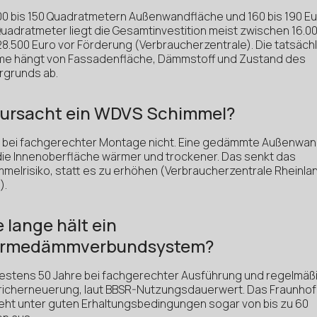
100 bis 150 Quadratmetern Außenwandfläche und 160 bis 190 E
Quadratmeter liegt die Gesamtinvestition meist zwischen 16.0
28.500 Euro vor Förderung (Verbraucherzentrale). Die tatsäch
e hängt von Fassadenfläche, Dämmstoff und Zustand des
rgrunds ab.
rursacht ein WDVS Schimmel?
, bei fachgerechter Montage nicht. Eine gedämmte Außenwa
 die Innenoberfläche wärmer und trockener. Das senkt das
mmelrisiko, statt es zu erhöhen (Verbraucherzentrale Rheinla
).
 lange hält ein
rmedämmverbundsystem?
estens 50 Jahre bei fachgerechter Ausführung und regelmäß
richerneuerung, laut BBSR-Nutzungsdauerwert. Das Fraunhof
geht unter guten Erhaltungsbedingungen sogar von bis zu 60