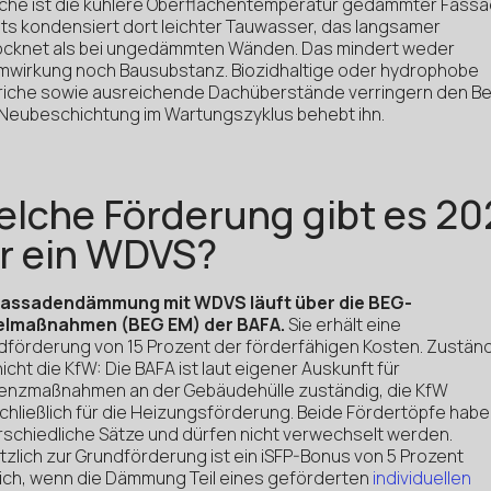
che ist die kühlere Oberflächentemperatur gedämmter Fassa
ts kondensiert dort leichter Tauwasser, das langsamer
ocknet als bei ungedämmten Wänden. Das mindert weder
wirkung noch Bausubstanz. Biozidhaltige oder hydrophobe
riche sowie ausreichende Dachüberstände verringern den Bef
 Neubeschichtung im Wartungszyklus behebt ihn.
lche Förderung gibt es 2
r ein WDVS?
Fassadendämmung mit WDVS läuft über die BEG-
elmaßnahmen (BEG EM) der BAFA.
Sie erhält eine
dförderung von 15 Prozent der förderfähigen Kosten. Zuständi
nicht die KfW: Die BAFA ist laut eigener Auskunft für
zienzmaßnahmen an der Gebäudehülle zuständig, die KfW
chließlich für die Heizungsförderung. Beide Fördertöpfe hab
rschiedliche Sätze und dürfen nicht verwechselt werden.
tzlich zur Grundförderung ist ein iSFP-Bonus von 5 Prozent
ich, wenn die Dämmung Teil eines geförderten
individuellen