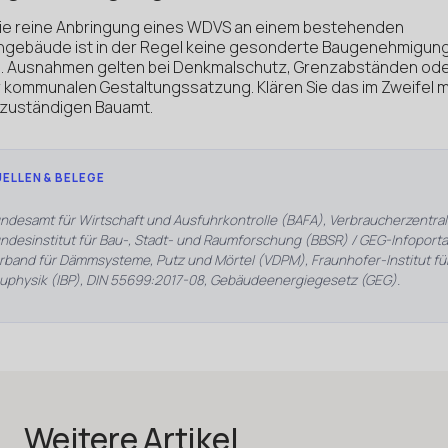
die reine Anbringung eines WDVS an einem bestehenden
gebäude ist in der Regel keine gesonderte Baugenehmigun
g. Ausnahmen gelten bei Denkmalschutz, Grenzabständen od
r kommunalen Gestaltungssatzung. Klären Sie das im Zweifel m
zuständigen Bauamt.
ELLEN & BELEGE
ndesamt für Wirtschaft und Ausfuhrkontrolle (BAFA), Verbraucherzentral
ndesinstitut für Bau-, Stadt- und Raumforschung (BBSR) / GEG-Infoportal
rband für Dämmsysteme, Putz und Mörtel (VDPM), Fraunhofer-Institut fü
uphysik (IBP), DIN 55699:2017-08, Gebäudeenergiegesetz (GEG).
Weitere Artikel