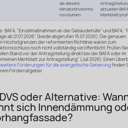
ab diesem
Antragstellun
Mindestinvestitio
aktuellen BAF
nsvolumen
Merkblatt prü
le: BAFA, "Einzelmaßnahmen an der Gebäudehülle" und BAFA, "
äge ab 21.07.2026" (beide abgerufen 15.07.2026). Die genauen
n Höchstgrenzen der reformierten Richtlinie waren zum
tionsschluss noch nicht vollständig veröffentlicht. Prüfen Si
llen Stand vor der Antragstellung direkt bei der BAFA oder im
emeinen Merkblatt zur Antragstellung" (Juli 2026). Einen Überb
weitere Förderungen für die energetische Sanierung
finden S
rem Förderratgeber.
VS oder Alternative: Wan
hnt sich Innendämmung od
orhangfassade?