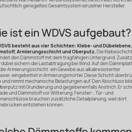
ufsichtlich geregeltes Gesamtsystem einzelner Hersteller.
e ist ein WDVS aufgebaut?
WDVS besteht aus vier Schichten: Klebe- und Dübelebene
stoff, Armierungsschicht und Oberputz.
Die Klebeschich
indet den Dämmstoff mit dem tragfähigen Untergrund. Zusätz
erdübel sichern die Lastabtragung bei Wind. Auf den Dämmplat
 die Armierungsschicht: ein Gewebe aus alkaliresistenter
faser, eingebettet in Armierungsmörtel. Diese Schicht überbrü
e und nimmt mechanische Belastungen auf. Den Abschluss bil
Oberputz mit Grundierung und gegebenenfalls Anstrich. Er sch
ade und Dämmstoff vor Witterung. Fenster-, Tür- und
onanschlüsse brauchen zusätzliche Detailplanung, weil dort
ebrücken entstehen können.
elche Dämmstoffe kommen