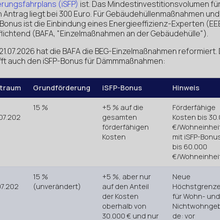
erungsfahrplans (iSFP)
ist. Das Mindestinvestitionsvolumen fü
n Antrag liegt bei 300 Euro. Für Gebäudehüllenmaßnahmen un
-Bonus ist die Einbindung eines Energieeffizienz-Experten (EE
flichtend (BAFA, "Einzelmaßnahmen an der Gebäudehülle").
21.07.2026 hat die BAFA die BEG-Einzelmaßnahmen reformiert.
ifft auch den iSFP-Bonus für Dämmmaßnahmen:
itraum
Grundförderung
iSFP-Bonus
Hinweis
15 %
+5 % auf die
Förderfähige
07.202
gesamten
Kosten bis 30
förderfähigen
€/Wohneinhei
Kosten
mit iSFP-Bonu
bis 60.000
€/Wohneinhei
15 %
+5 %, aber nur
Neue
07.202
(unverändert)
auf den Anteil
Höchstgrenz
der Kosten
für Wohn- und
oberhalb von
Nichtwohnge
30.000 € und nur
de: vor